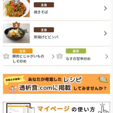
主食
焼きそば
主食
厚揚げビビンバ
主菜
副菜
豚肉とじゃがいもの
なすの甘辛炒め
しそ炒め