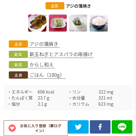
アジの蒲焼き
主菜
アジの蒲焼き
主菜
新玉ねぎとアスパラの串揚げ
副菜
からし和え
副菜
ごはん（180g）
主食
・
エネルギー
606
kcal
・
リン
322
mg
・
たんぱく質
23.7
g
・
水分量
321
ml
・
塩分
2.1
g
・
カリウム
623
mg
お気に入り登録（要ログ
イン）