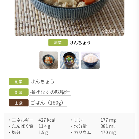
けんちょう
副菜
けんちょう
副菜
揚げなすの味噌汁
副菜
ごはん（180g）
主食
・
エネルギー
427
kcal
・
リン
177
mg
・
たんぱく質
11.4
g
・
水分量
381
ml
・
塩分
1.5
g
・
カリウム
470
mg