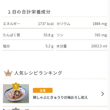
１日の合計栄養成分
エネルギー
1737
kcal
カリウム
1884
mg
たんぱく質
55.8
g
リン
765
mg
塩分
5.2
g
水分量
1002.3
ml
人気レシピランキング
主菜
豚しゃぶときゅうりの梅おろし和え