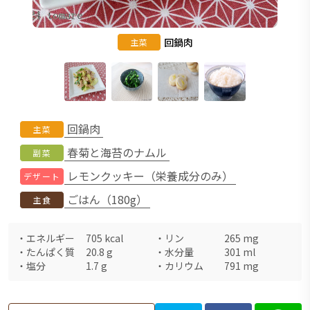
回鍋肉
主菜
回鍋肉
主菜
春菊と海苔のナムル
副菜
レモンクッキー（栄養成分のみ）
デザート
ごはん（180g）
主食
・
エネルギー
705
kcal
・
リン
265
mg
・
たんぱく質
20.8
g
・
水分量
301
ml
・
塩分
1.7
g
・
カリウム
791
mg