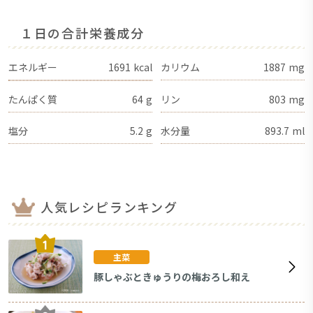
１日の合計栄養成分
エネルギー
1691
kcal
カリウム
1887
mg
たんぱく質
64
g
リン
803
mg
塩分
5.2
g
水分量
893.7
ml
人気レシピランキング
主菜
豚しゃぶときゅうりの梅おろし和え