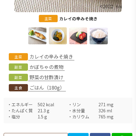
カレイの辛みそ焼き
主菜
カレイの辛みそ焼き
主菜
かぼちゃの煮物
副菜
野菜の甘酢漬け
副菜
ごはん（180g）
主食
・
エネルギー
502
kcal
・
リン
271
mg
・
たんぱく質
21.3
g
・
水分量
326
ml
・
塩分
1.5
g
・
カリウム
765
mg