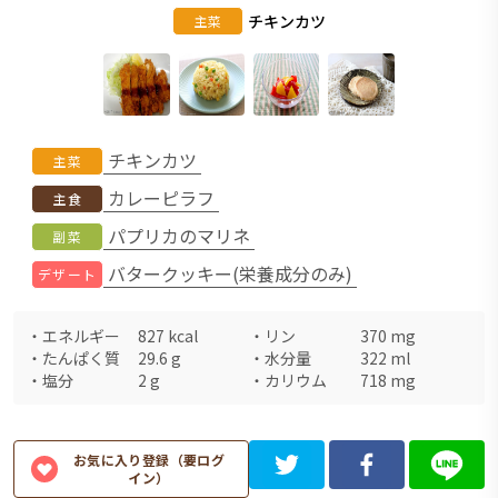
チキンカツ
主菜
チキンカツ
主菜
カレーピラフ
主食
パプリカのマリネ
副菜
バタークッキー(栄養成分のみ)
デザート
・
エネルギー
827
kcal
・
リン
370
mg
・
たんぱく質
29.6
g
・
水分量
322
ml
・
塩分
2
g
・
カリウム
718
mg
お気に入り登録（要ログ
イン）