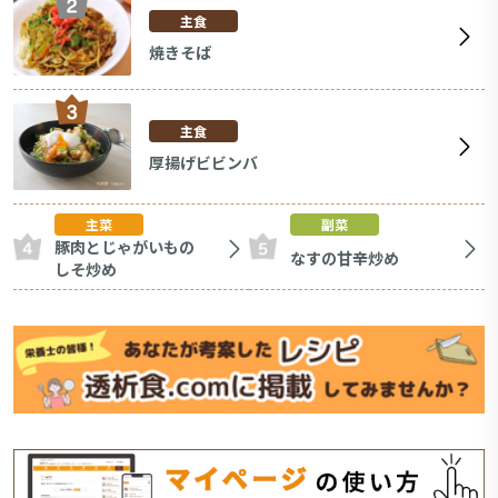
主食
焼きそば
主食
厚揚げビビンバ
主菜
副菜
豚肉とじゃがいもの
なすの甘辛炒め
しそ炒め