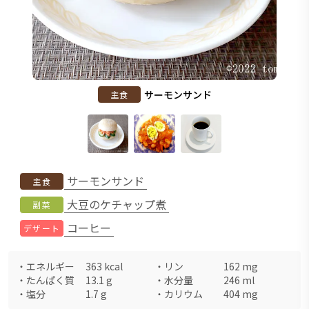
サーモンサンド
主食
サーモンサンド
主食
大豆のケチャップ煮
副菜
コーヒー
デザート
・
エネルギー
363
kcal
・
リン
162
mg
・
たんぱく質
13.1
g
・
水分量
246
ml
・
塩分
1.7
g
・
カリウム
404
mg