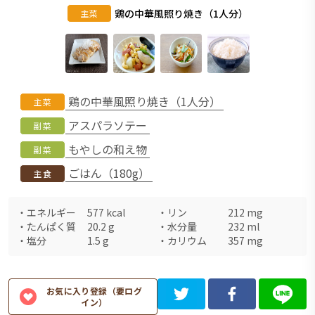
鶏の中華風照り焼き（1人分）
主菜
鶏の中華風照り焼き（1人分）
主菜
アスパラソテー
副菜
もやしの和え物
副菜
ごはん（180g）
主食
・
エネルギー
577
kcal
・
リン
212
mg
・
たんぱく質
20.2
g
・
水分量
232
ml
・
塩分
1.5
g
・
カリウム
357
mg
お気に入り登録（要ログ
イン）