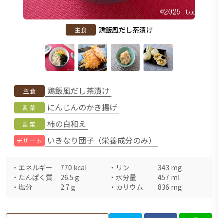
鶏飯風だし茶漬け
主食
鶏飯風だし茶漬け
主食
にんじんのかき揚げ
副菜
柿の白和え
副菜
いきなり団子（栄養成分のみ）
デザート
・
エネルギー
770
kcal
・
リン
343
mg
・
たんぱく質
26.5
g
・
水分量
457
ml
・
塩分
2.7
g
・
カリウム
836
mg