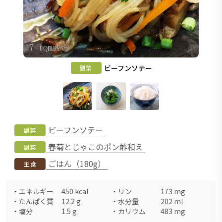
ビーフンソテー
副菜
ビーフンソテー
副菜
春菊とじゃこのポン酢和え
副菜
ごはん（180g）
主食
・
エネルギー
450
kcal
・
リン
173
mg
・
たんぱく質
12.2
g
・
水分量
202
ml
・
塩分
1.5
g
・
カリウム
483
mg