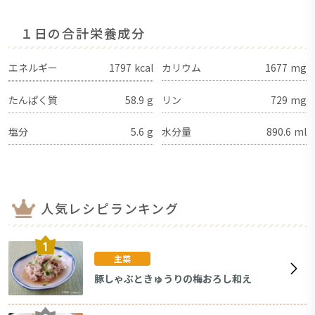
１日の合計栄養成分
エネルギー
1797
kcal
カリウム
1677
mg
たんぱく質
58.9
g
リン
729
mg
塩分
5.6
g
水分量
890.6
ml
人気レシピランキング
主菜
豚しゃぶときゅうりの梅おろし和え