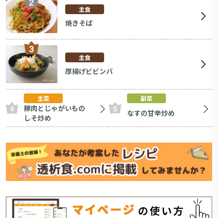
主食
焼きそば
主食
厚揚げビビンバ
主菜
副菜
豚肉とじゃがいもの
なすの甘辛炒め
しそ炒め