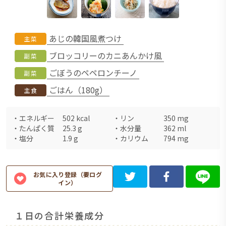
あじの韓国風煮つけ
主菜
ブロッコリーのカニあんかけ風
副菜
ごぼうのペペロンチーノ
副菜
ごはん（180g）
主食
・
エネルギー
502
kcal
・
リン
350
mg
・
たんぱく質
25.3
g
・
水分量
362
ml
・
塩分
1.9
g
・
カリウム
794
mg
お気に入り登録（要ログ
イン）
１日の合計栄養成分