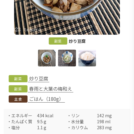
炒り豆腐
副菜
炒り豆腐
副菜
春雨と大葉の梅和え
副菜
ごはん（180g）
主食
・
エネルギー
434
kcal
・
リン
142
mg
・
たんぱく質
9.5
g
・
水分量
198
ml
・
塩分
1.1
g
・
カリウム
283
mg