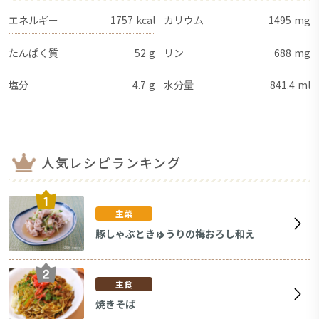
エネルギー
1757
kcal
カリウム
1495
mg
たんぱく質
52
g
リン
688
mg
塩分
4.7
g
水分量
841.4
ml
人気レシピランキング
主菜
豚しゃぶときゅうりの梅おろし和え
主食
焼きそば