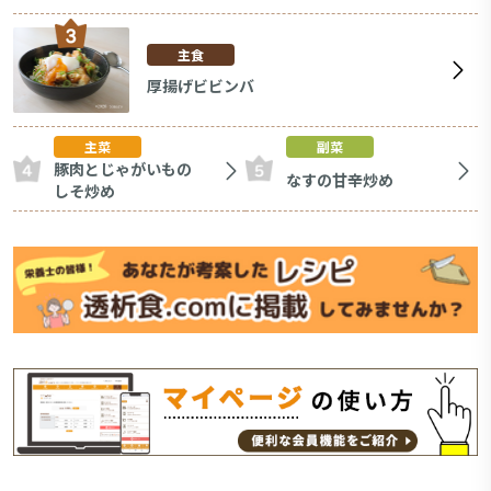
主食
厚揚げビビンバ
主菜
副菜
豚肉とじゃがいもの
なすの甘辛炒め
しそ炒め