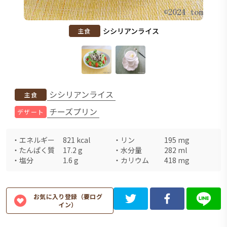
シシリアンライス
主食
シシリアンライス
主食
チーズプリン
デザート
・
エネルギー
821
kcal
・
リン
195
mg
・
たんぱく質
17.2
g
・
水分量
282
ml
・
塩分
1.6
g
・
カリウム
418
mg
お気に入り登録（要ログ
イン）