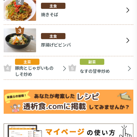
主食
焼きそば
主食
厚揚げビビンバ
主菜
副菜
豚肉とじゃがいもの
なすの甘辛炒め
しそ炒め