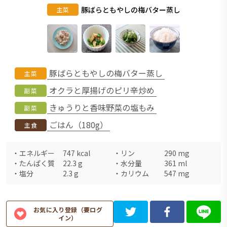
豚ばらともやしの梅バター蒸し
主菜
豚ばらともやしの梅バター蒸し
主菜
オクラと厚揚げのピリ辛炒め
副菜
きゅうりと香味野菜の塩もみ
副菜
ごはん（180g）
主食
・
エネルギー
747
kcal
・
リン
290
mg
・
たんぱく質
22.3
g
・
水分量
361
ml
・
塩分
2.3
g
・
カリウム
547
mg
お気に入り登録（要ログ
イン）