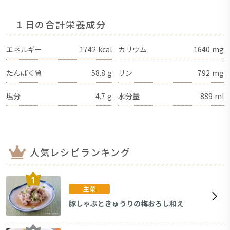
１日の合計栄養成分
エネルギー
1742
kcal
カリウム
1640
mg
たんぱく質
58.8
g
リン
792
mg
塩分
4.7
g
水分量
889
ml
人気レシピランキング
主菜
豚しゃぶときゅうりの梅おろし和え