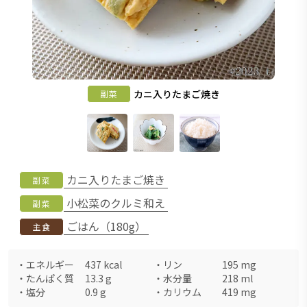
カニ入りたまご焼き
副菜
カニ入りたまご焼き
副菜
小松菜のクルミ和え
副菜
ごはん（180g）
主食
・
エネルギー
437
kcal
・
リン
195
mg
・
たんぱく質
13.3
g
・
水分量
218
ml
・
塩分
0.9
g
・
カリウム
419
mg