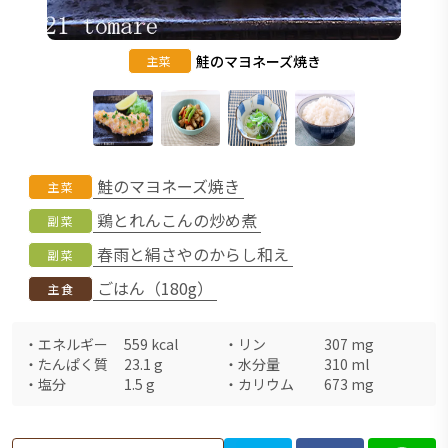
鮭のマヨネーズ焼き
主菜
鮭のマヨネーズ焼き
主菜
鶏とれんこんの炒め煮
副菜
春雨と絹さやのからし和え
副菜
ごはん（180g）
主食
・
エネルギー
559
kcal
・
リン
307
mg
・
たんぱく質
23.1
g
・
水分量
310
ml
・
塩分
1.5
g
・
カリウム
673
mg