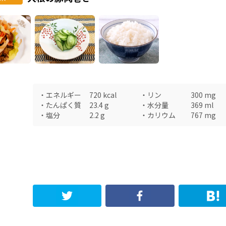
・
エネルギー
720
kcal
・
リン
300
mg
・
たんぱく質
23.4
g
・
水分量
369
ml
・
塩分
2.2
g
・
カリウム
767
mg