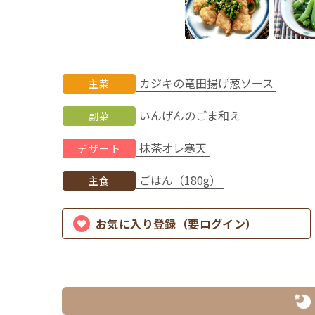
カジキの竜田揚げ葱ソース
主菜
いんげんのごま和え
副菜
抹茶オレ寒天
デザート
ごはん（180g）
主食
お気に入り登録（要ログイン）