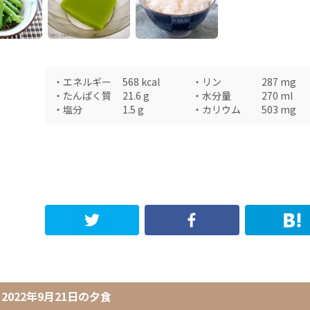
・
エネルギー
568
kcal
・
リン
287
mg
・
たんぱく質
21.6
g
・
水分量
270
ml
・
塩分
1.5
g
・
カリウム
503
mg
2022年9月21日
の
夕食