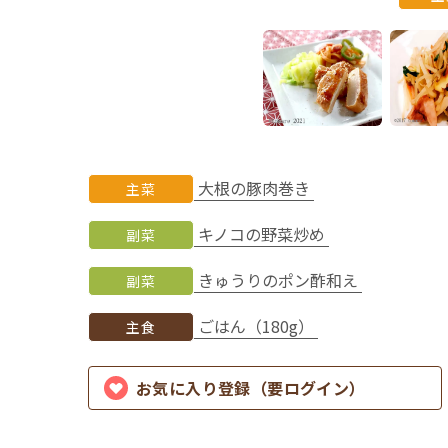
大根の豚肉巻き
主菜
キノコの野菜炒め
副菜
きゅうりのポン酢和え
副菜
ごはん（180g）
主食
お気に入り登録（要ログイン）