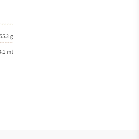
55.3
g
4.1
ml