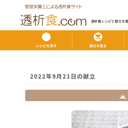
透析食レシピと献⽴を
レシピを探す
献立を見る
2022年9月21日の献立