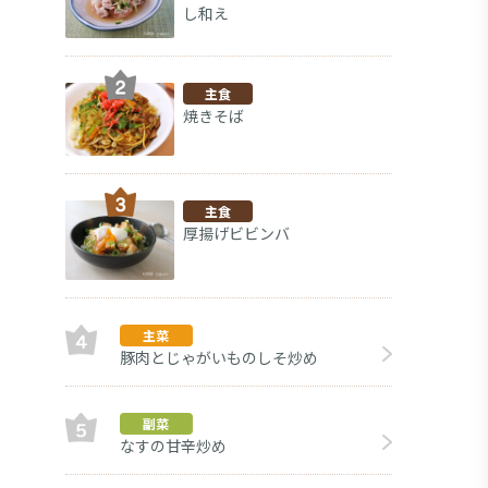
し和え
主食
焼きそば
主食
厚揚げビビンバ
主菜
豚肉とじゃがいものしそ炒め
なすと
副菜
副菜
なすの甘辛炒め