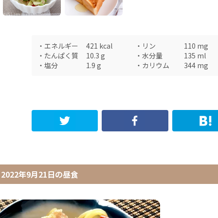
・
エネルギー
421
kcal
・
リン
110
mg
・
たんぱく質
10.3
g
・
水分量
135
ml
・
塩分
1.9
g
・
カリウム
344
mg
2022年9月21日
の
昼食