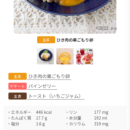
ひき肉の巣ごもり卵
主菜
ひき肉の巣ごもり卵
主菜
パインゼリー
デザート
トースト（いちごジャム）
主食
・
エネルギー
446
kcal
・
リン
177
mg
・
たんぱく質
17.7
g
・
水分量
192
ml
・
塩分
1.6
g
・
カリウム
319
mg