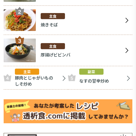
主食
焼きそば
主食
厚揚げビビンバ
主菜
副菜
豚肉とじゃがいもの
なすの甘辛炒め
しそ炒め