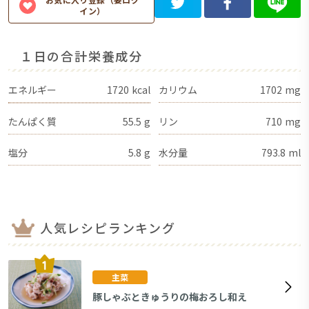
イン）
１日の合計栄養成分
エネルギー
1720
kcal
カリウム
1702
mg
たんぱく質
55.5
g
リン
710
mg
塩分
5.8
g
水分量
793.8
ml
人気レシピランキング
主菜
豚しゃぶときゅうりの梅おろし和え