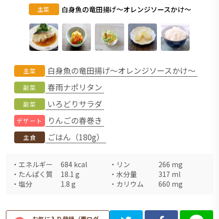
白身魚の竜田揚げ～オレンジソースかけ～
主菜
白身魚の竜田揚げ～オレンジソースかけ～
主菜
春雨ナポリタン
副菜
いろどりサラダ
副菜
りんごの春巻き
デザート
ごはん（180g）
主食
・
エネルギー
684
kcal
・
リン
266
mg
・
たんぱく質
18.1
g
・
水分量
317
ml
・
塩分
1.8
g
・
カリウム
660
mg
お気に入り登録（要ログ