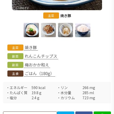
焼き豚
主菜
焼き豚
主菜
れんこんチップス
副菜
梅おかか和え
副菜
ごはん（180g）
主食
・
エネルギー
590
kcal
・
リン
266
mg
・
たんぱく質
19.8
g
・
水分量
285
ml
・
塩分
2.4
g
・
カリウム
723
mg