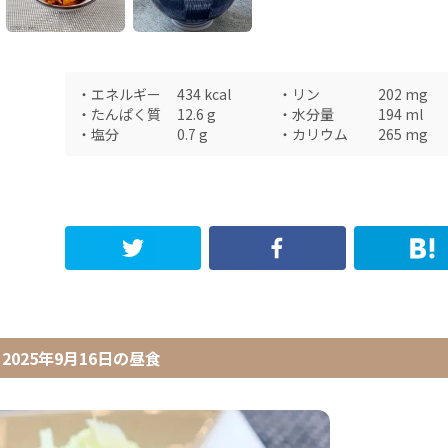
・
エネルギー
434
kcal
・
リン
202
mg
・
たんぱく質
12.6
g
・
水分量
194
ml
・
塩分
0.7
g
・
カリウム
265
mg
2025年9月16日
の
昼食