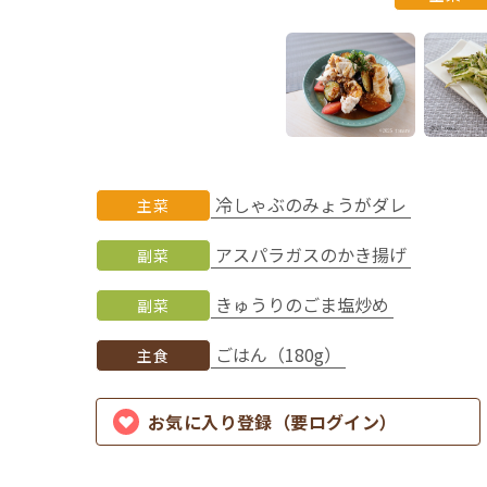
冷しゃぶのみょうがダレ
主菜
アスパラガスのかき揚げ
副菜
きゅうりのごま塩炒め
副菜
ごはん（180g）
主食
お気に入り登録（要ログイン）