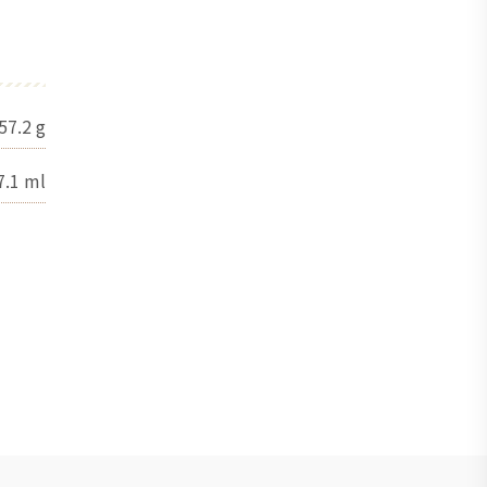
57.2
g
7.1
ml