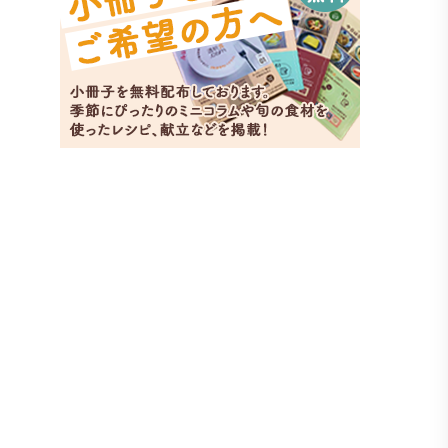
天かす
副菜