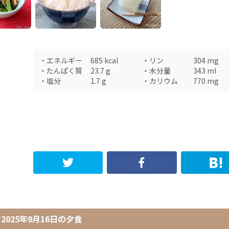
・
エネルギー
685
kcal
・
リン
304
mg
・
たんぱく質
23.7
g
・
水分量
343
ml
・
塩分
1.7
g
・
カリウム
770
mg
2025年9月16日
の
夕食