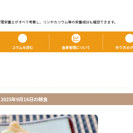
管理栄養⼠がすべて考案し、リンやカリウム等の栄養成分も確認できます。
コラムを読む
食事管理について
作り方の
2025年9月16日
の
朝食