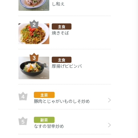
し和え
主食
焼きそば
主食
厚揚げビビンバ
主菜
豚肉とじゃがいものしそ炒め
に
副菜
副菜
なすの甘辛炒め