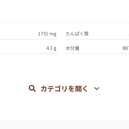
1751
mg
たんぱく質
4.3
g
水分量
88
カテゴリを開く