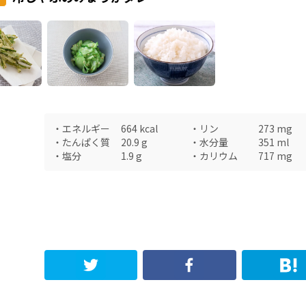
・
エネルギー
664
kcal
・
リン
273
mg
・
たんぱく質
20.9
g
・
水分量
351
ml
・
塩分
1.9
g
・
カリウム
717
mg