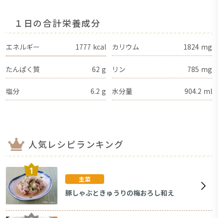
１日の合計栄養成分
エネルギー
1777
kcal
カリウム
1824
mg
たんぱく質
62
g
リン
785
mg
塩分
6.2
g
水分量
904.2
ml
人気レシピランキング
主菜
豚しゃぶときゅうりの梅おろし和え