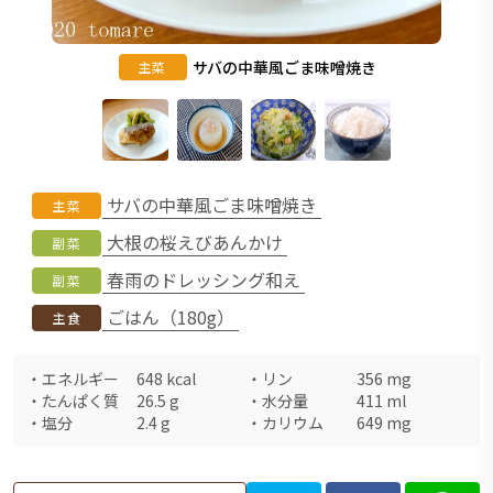
サバの中華風ごま味噌焼き
主菜
サバの中華風ごま味噌焼き
主菜
大根の桜えびあんかけ
副菜
春雨のドレッシング和え
副菜
ごはん（180g）
主食
・
エネルギー
648
kcal
・
リン
356
mg
・
たんぱく質
26.5
g
・
水分量
411
ml
・
塩分
2.4
g
・
カリウム
649
mg