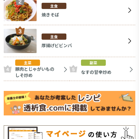
主食
焼きそば
主食
厚揚げビビンバ
主菜
副菜
豚肉とじゃがいもの
なすの甘辛炒め
しそ炒め