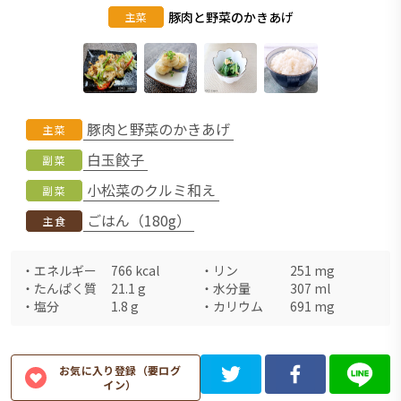
豚肉と野菜のかきあげ
主菜
豚肉と野菜のかきあげ
主菜
白玉餃子
副菜
小松菜のクルミ和え
副菜
ごはん（180g）
主食
・
エネルギー
766
kcal
・
リン
251
mg
・
たんぱく質
21.1
g
・
水分量
307
ml
・
塩分
1.8
g
・
カリウム
691
mg
お気に入り登録（要ログ
イン）