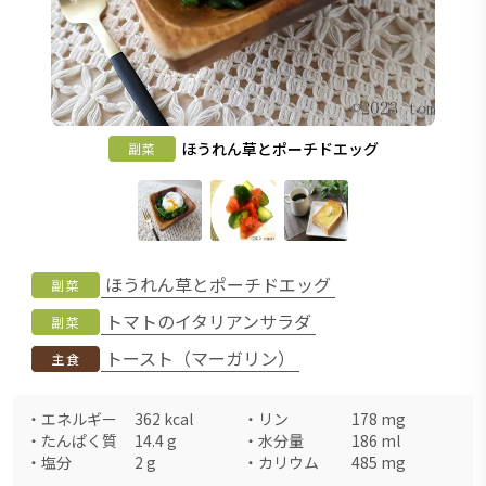
ほうれん草とポーチドエッグ
副菜
ほうれん草とポーチドエッグ
副菜
トマトのイタリアンサラダ
副菜
トースト（マーガリン）
主食
・
エネルギー
362
kcal
・
リン
178
mg
・
たんぱく質
14.4
g
・
水分量
186
ml
・
塩分
2
g
・
カリウム
485
mg