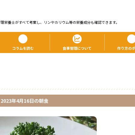
管理栄養⼠がすべて考案し、リンやカリウム等の栄養成分も確認できます。
コラムを読む
食事管理について
作り方の
2023年4月16日
の
朝食