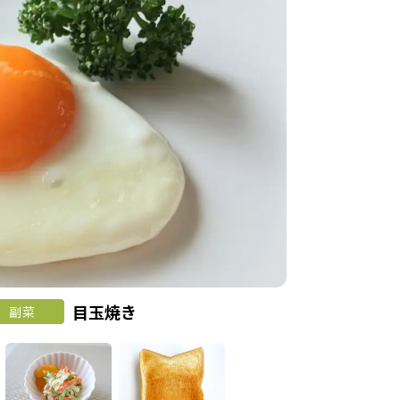
目玉焼き
副菜