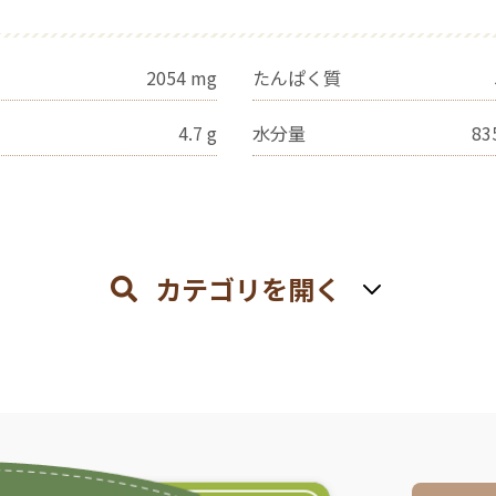
2054
mg
たんぱく質
4.7
g
水分量
83
カテゴリを開く