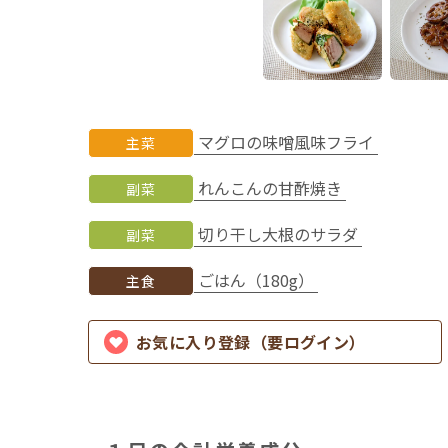
マグロの味噌風味フライ
主菜
れんこんの甘酢焼き
副菜
切り干し大根のサラダ
副菜
ごはん（180g）
主食
お気に入り登録（要ログイン）