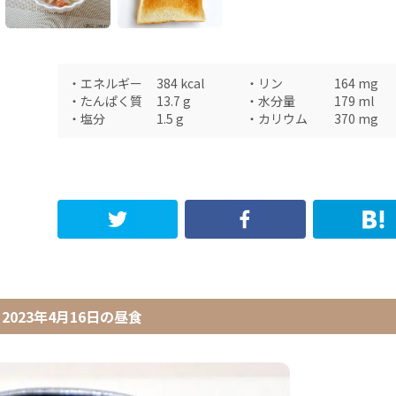
・
エネルギー
384
kcal
・
リン
164
mg
・
たんぱく質
13.7
g
・
水分量
179
ml
・
塩分
1.5
g
・
カリウム
370
mg
2023年4月16日
の
昼食