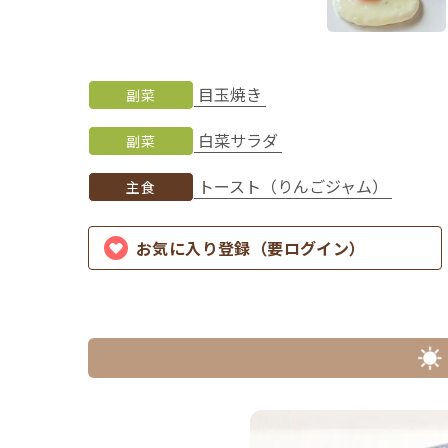
目玉焼き
副菜
白菜サラダ
副菜
トースト（りんごジャム）
主食
お気に入り登録（要ログイン）