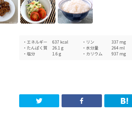
・
エネルギー
637
kcal
・
リン
337
mg
・
たんぱく質
26.1
g
・
水分量
264
ml
・
塩分
1.6
g
・
カリウム
937
mg