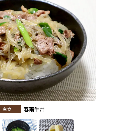
春雨牛丼
主食