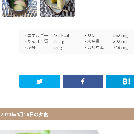
・
エネルギー
731
kcal
・
リン
262
mg
・
たんぱく質
19.7
g
・
水分量
392
ml
・
塩分
1.6
g
・
カリウム
748
mg
2023年4月16日
の
夕食