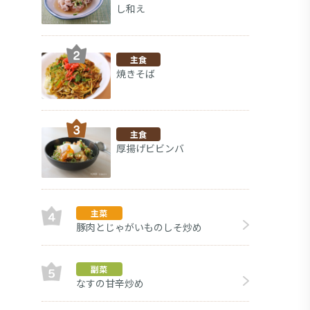
し和え
主食
焼きそば
主食
厚揚げビビンバ
主菜
豚肉とじゃがいものしそ炒め
副菜
副菜
なすの甘辛炒め