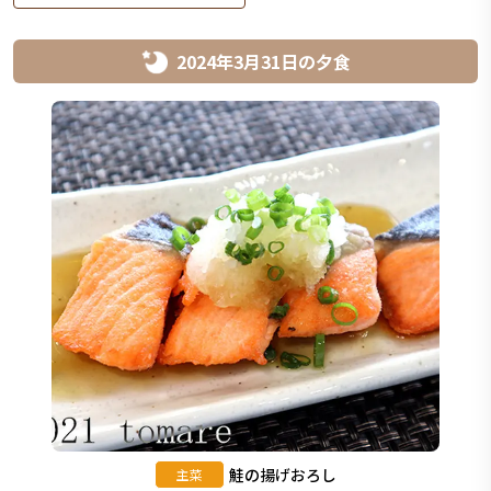
2024年3月31日
の
夕食
鮭の揚げおろし
主菜