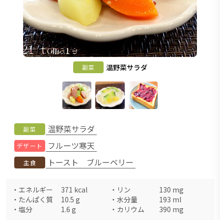
温野菜サラダ
副菜
温野菜サラダ
副菜
フルーツ寒天
デザート
トースト ブルーベリー
主食
・
エネルギー
371
kcal
・
リン
130
mg
・
たんぱく質
10.5
g
・
水分量
193
ml
・
塩分
1.6
g
・
カリウム
390
mg