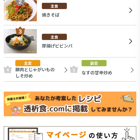
主食
焼きそば
主食
厚揚げビビンバ
主菜
副菜
豚肉とじゃがいもの
なすの甘辛炒め
しそ炒め