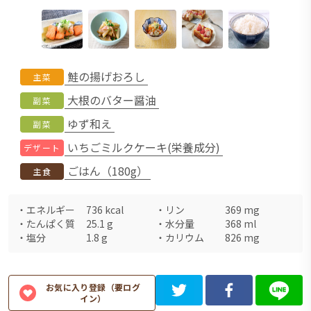
鮭の揚げおろし
主菜
大根のバター醤油
副菜
ゆず和え
副菜
いちごミルクケーキ(栄養成分)
デザート
ごはん（180g）
主食
・
エネルギー
736
kcal
・
リン
369
mg
・
たんぱく質
25.1
g
・
水分量
368
ml
・
塩分
1.8
g
・
カリウム
826
mg
お気に入り登録（要ログ
イン）