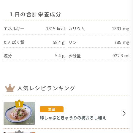
１日の合計栄養成分
エネルギー
1815
kcal
カリウム
1831
mg
たんぱく質
58.4
g
リン
785
mg
塩分
5.4
g
水分量
922.3
ml
人気レシピランキング
主菜
豚しゃぶときゅうりの梅おろし和え