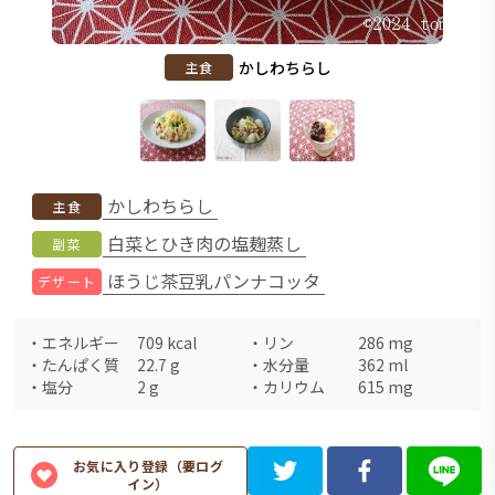
かしわちらし
主食
かしわちらし
主食
白菜とひき肉の塩麹蒸し
副菜
ほうじ茶豆乳パンナコッタ
デザート
・
エネルギー
709
kcal
・
リン
286
mg
・
たんぱく質
22.7
g
・
水分量
362
ml
・
塩分
2
g
・
カリウム
615
mg
お気に入り登録（要ログ
イン）