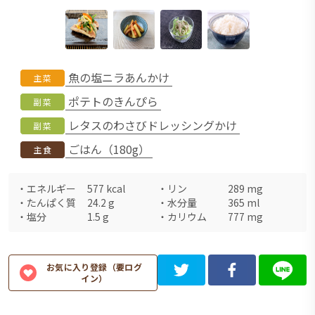
魚の塩ニラあんかけ
主菜
ポテトのきんぴら
副菜
レタスのわさびドレッシングかけ
副菜
ごはん（180g）
主食
・
エネルギー
577
kcal
・
リン
289
mg
・
たんぱく質
24.2
g
・
水分量
365
ml
・
塩分
1.5
g
・
カリウム
777
mg
お気に入り登録（要ログ
イン）