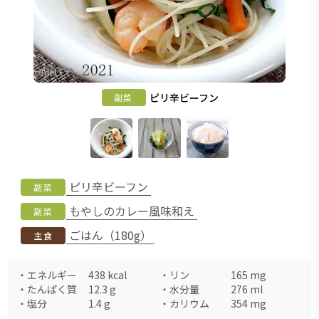
ピリ辛ビーフン
副菜
ピリ辛ビーフン
副菜
もやしのカレー風味和え
副菜
ごはん（180g）
主食
・
エネルギー
438
kcal
・
リン
165
mg
・
たんぱく質
12.3
g
・
水分量
276
ml
・
塩分
1.4
g
・
カリウム
354
mg