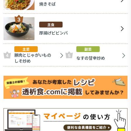
焼きそば
主食
厚揚げビビンバ
主菜
副菜
豚肉とじゃがいもの
なすの甘辛炒め
しそ炒め