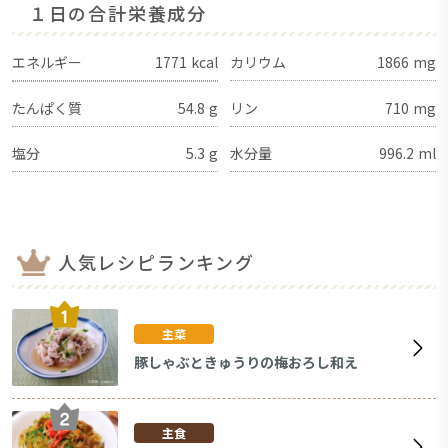
１日の合計栄養成分
エネルギー
1771
kcal
カリウム
1866
mg
たんぱく質
54.8
g
リン
710
mg
塩分
5.3
g
水分量
996.2
ml
人気レシピランキング
主菜
豚しゃぶときゅうりの梅おろし和え
主食