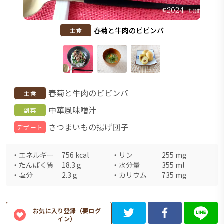
春菊と牛肉のビビンバ
主食
春菊と牛肉のビビンバ
主食
中華風味噌汁
副菜
さつまいもの揚げ団子
デザート
・
エネルギー
756
kcal
・
リン
255
mg
・
たんぱく質
18.3
g
・
水分量
355
ml
・
塩分
2.3
g
・
カリウム
735
mg
お気に入り登録（要ログ
イン）