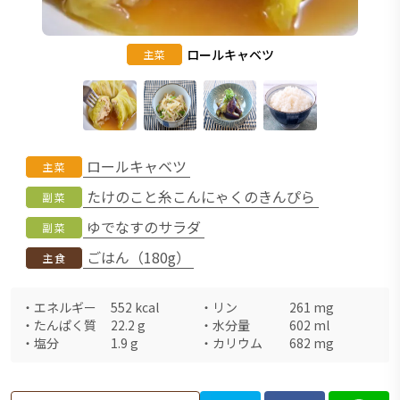
ロールキャベツ
主菜
ロールキャベツ
主菜
たけのこと糸こんにゃくのきんぴら
副菜
ゆでなすのサラダ
副菜
ごはん（180g）
主食
・
エネルギー
552
kcal
・
リン
261
mg
・
たんぱく質
22.2
g
・
水分量
602
ml
・
塩分
1.9
g
・
カリウム
682
mg