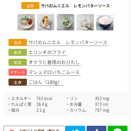
サバのムニエル レモンバターソース
主菜
サバのムニエル レモンバターソース
主菜
エリンギのフライ
副菜
オクラと春雨のおひたし
副菜
マシュマロいちごムース
デザート
ごはん（180g）
主食
・
エネルギー
761
kcal
・
リン
352
mg
・
たんぱく質
26.4
g
・
水分量
373
ml
・
塩分
2.1
g
・
カリウム
707
mg
お気に入り登録（要ログ