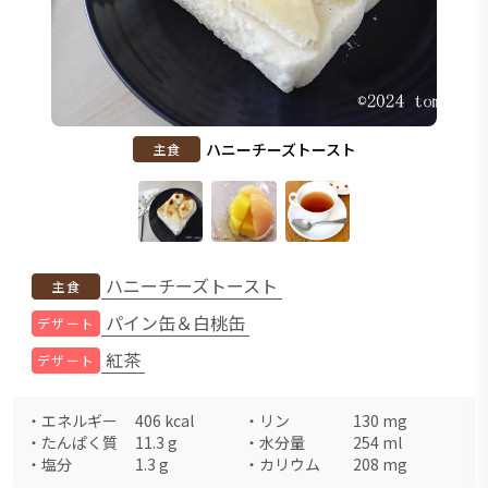
ハニーチーズトースト
主食
ハニーチーズトースト
主食
パイン缶＆白桃缶
デザート
紅茶
デザート
・
エネルギー
406
kcal
・
リン
130
mg
・
たんぱく質
11.3
g
・
水分量
254
ml
・
塩分
1.3
g
・
カリウム
208
mg