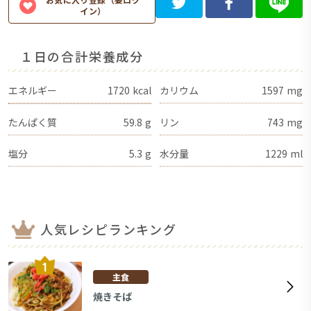
イン）
１日の合計栄養成分
エネルギー
1720
kcal
カリウム
1597
mg
たんぱく質
59.8
g
リン
743
mg
塩分
5.3
g
水分量
1229
ml
人気レシピランキング
主食
焼きそば