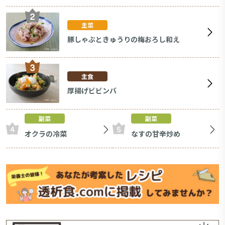
主菜
豚しゃぶときゅうりの梅おろし和え
主食
厚揚げビビンバ
副菜
副菜
オクラの冷菜
なすの甘辛炒め