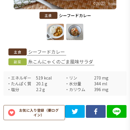
シーフードカレー
主食
シーフードカレー
主食
糸こんにゃくのごま風味サラダ
副菜
・
エネルギー
519
kcal
・
リン
270
mg
・
たんぱく質
20.1
g
・
水分量
344
ml
・
塩分
2.2
g
・
カリウム
396
mg
お気に入り登録（要ログ
イン）