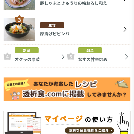
豚しゃぶときゅうりの梅おろし和え
主食
厚揚げビビンバ
副菜
副菜
オクラの冷菜
なすの甘辛炒め