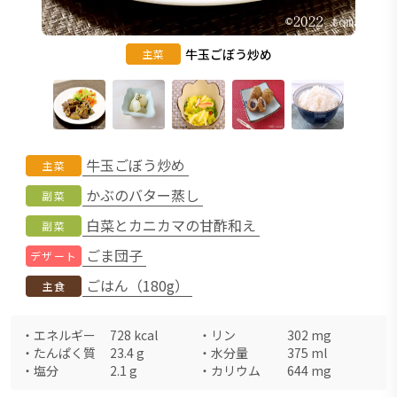
牛玉ごぼう炒め
主菜
牛玉ごぼう炒め
主菜
かぶのバター蒸し
副菜
白菜とカニカマの甘酢和え
副菜
ごま団子
デザート
ごはん（180g）
主食
・
エネルギー
728
kcal
・
リン
302
mg
・
たんぱく質
23.4
g
・
水分量
375
ml
・
塩分
2.1
g
・
カリウム
644
mg