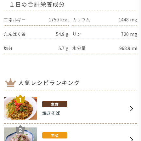
１日の合計栄養成分
エネルギー
1759
kcal
カリウム
1448
mg
たんぱく質
54.9
g
リン
720
mg
塩分
5.7
g
水分量
968.9
ml
人気レシピランキング
主食
焼きそば
主菜