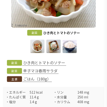
ひき肉とトマトのソテー
副菜
ひき肉とトマトのソテー
副菜
辛子マヨ春雨サラダ
副菜
ごはん（180g）
主食
・
エネルギー
512
kcal
・
リン
148
mg
・
たんぱく質
11.4
g
・
水分量
250
ml
・
塩分
1.4
g
・
カリウム
408
mg