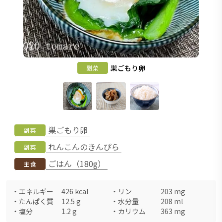
巣ごもり卵
副菜
巣ごもり卵
副菜
れんこんのきんぴら
副菜
ごはん（180g）
主食
・
エネルギー
426
kcal
・
リン
203
mg
・
たんぱく質
12.5
g
・
水分量
208
ml
・
塩分
1.2
g
・
カリウム
363
mg