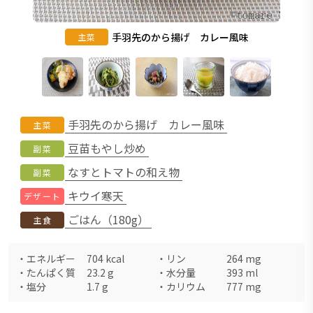
手羽先のから揚げ カレー風味
主菜
手羽先のから揚げ カレー風味
主菜
豆苗もやし炒め
副菜
なすとトマトの和え物
副菜
キウイ寒天
デザート
ごはん（180g）
主食
・
エネルギー
704
kcal
・
リン
264
mg
・
たんぱく質
23.2
g
・
水分量
393
ml
・
塩分
1.7
g
・
カリウム
777
mg