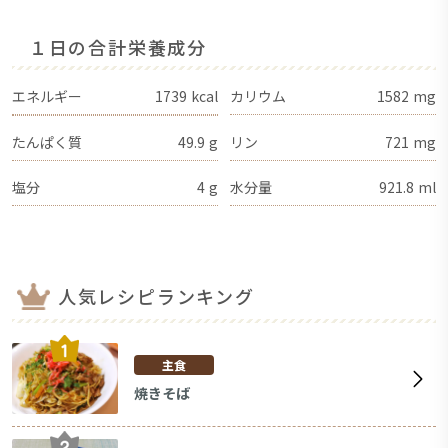
１日の合計栄養成分
エネルギー
1739
kcal
カリウム
1582
mg
たんぱく質
49.9
g
リン
721
mg
塩分
4
g
水分量
921.8
ml
人気レシピランキング
主食
焼きそば