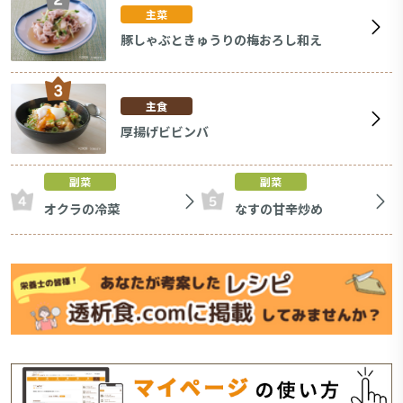
主菜
豚しゃぶときゅうりの梅おろし和え
主食
厚揚げビビンバ
副菜
副菜
オクラの冷菜
なすの甘辛炒め