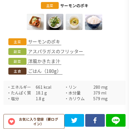
サーモンのポキ
主菜
サーモンのポキ
主菜
アスパラガスのフリッター
副菜
洋風かきたま汁
副菜
ごはん（180g）
主食
・
エネルギー
661
kcal
・
リン
280
mg
・
たんぱく質
18.1
g
・
水分量
379
ml
・
塩分
1.8
g
・
カリウム
579
mg
お気に入り登録（要ログ
イン）