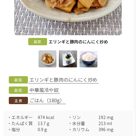
エリンギと豚肉のにんにく炒め
副菜
エリンギと豚肉のにんにく炒め
副菜
中華風冷や奴
副菜
ごはん（180g）
主食
・
エネルギー
474
kcal
・
リン
192
mg
・
たんぱく質
13.7
g
・
水分量
213
ml
・
塩分
0.9
g
・
カリウム
396
mg