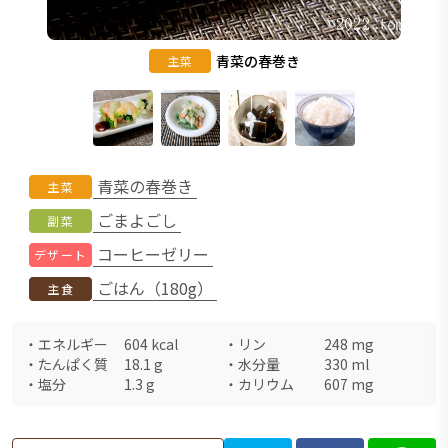
青菜の春巻き
主菜
青菜の春巻き
主菜
ごまよごし
副菜
コーヒーゼリー
デザート
ごはん（180g）
主食
・
エネルギー
604
kcal
・
リン
248
mg
・
たんぱく質
18.1
g
・
水分量
330
ml
・
塩分
1.3
g
・
カリウム
607
mg