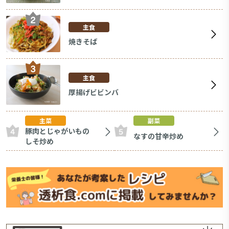
主食
焼きそば
主食
厚揚げビビンバ
主菜
副菜
豚肉とじゃがいもの
なすの甘辛炒め
しそ炒め