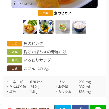
魚のピカタ
主菜
魚のピカタ
主菜
揚げかぼちゃの青酢かけ
副菜
いろどりサラダ
副菜
ごはん（180g）
主食
・
エネルギー
620
kcal
・
リン
291
mg
・
たんぱく質
24.2
g
・
水分量
332
ml
・
塩分
1.6
g
・
カリウム
853
mg
お気に入り登録（要ログ