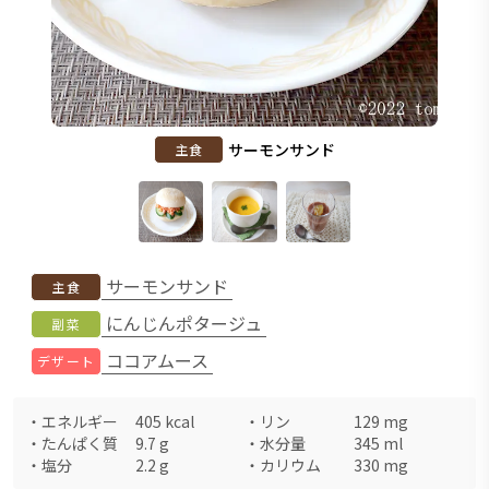
サーモンサンド
主食
サーモンサンド
主食
にんじんポタージュ
副菜
ココアムース
デザート
・
エネルギー
405
kcal
・
リン
129
mg
・
たんぱく質
9.7
g
・
水分量
345
ml
・
塩分
2.2
g
・
カリウム
330
mg