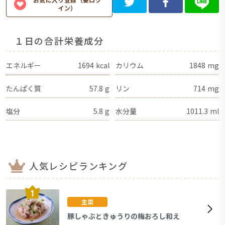
イン）
１日の合計栄養成分
エネルギー
1694
kcal
カリウム
1848
mg
たんぱく質
57.8
g
リン
714
mg
塩分
5.8
g
水分量
1011.3
ml
人気レシピランキング
主菜
豚しゃぶときゅうりの梅おろし和え