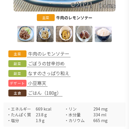
牛肉のレモンソテー
主菜
牛肉のレモンソテー
主菜
ごぼうの甘辛炒め
副菜
なすのさっぱり和え
副菜
小豆寒天
デザート
ごはん（180g）
主食
・
エネルギー
669
kcal
・
リン
294
mg
・
たんぱく質
23.8
g
・
水分量
334
ml
・
塩分
1.9
g
・
カリウム
665
mg