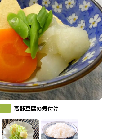
高野豆腐の煮付け
菜