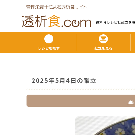
透析食レシピと献⽴を
レシピを探す
献立を見る
2025年5月4日の献立