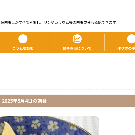
管理栄養⼠がすべて考案し、リンやカリウム等の栄養成分も確認できます。
コラムを読む
食事管理について
作り方の
2025年5月4日
の
朝食