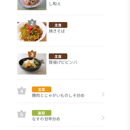
し和え
主食
焼きそば
主食
厚揚げビビンバ
主菜
豚肉とじゃがいものしそ炒め
キャ
副菜
副菜
なすの甘辛炒め