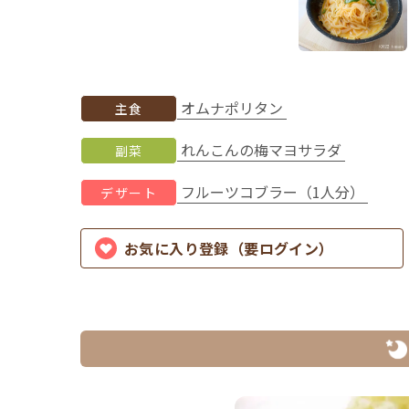
オムナポリタン
主食
れんこんの梅マヨサラダ
副菜
フルーツコブラー（1人分）
デザート
お気に入り登録（要ログイン）