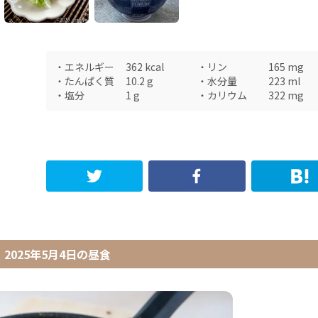
・
エネルギー
362
kcal
・
リン
165
mg
・
たんぱく質
10.2
g
・
水分量
223
ml
・
塩分
1
g
・
カリウム
322
mg
2025年5月4日
の
昼食