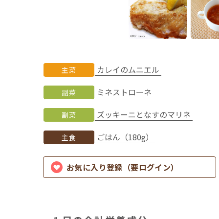
カレイのムニエル
主菜
ミネストローネ
副菜
ズッキーニとなすのマリネ
副菜
ごはん（180g）
主食
お気に入り登録（要ログイン）