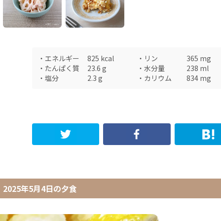
・
エネルギー
825
kcal
・
リン
365
mg
・
たんぱく質
23.6
g
・
水分量
238
ml
・
塩分
2.3
g
・
カリウム
834
mg
2025年5月4日
の
夕食