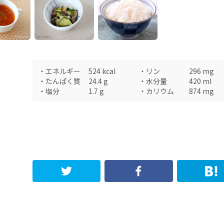
・
エネルギー
524
kcal
・
リン
296
mg
・
たんぱく質
24.4
g
・
水分量
420
ml
・
塩分
1.7
g
・
カリウム
874
mg