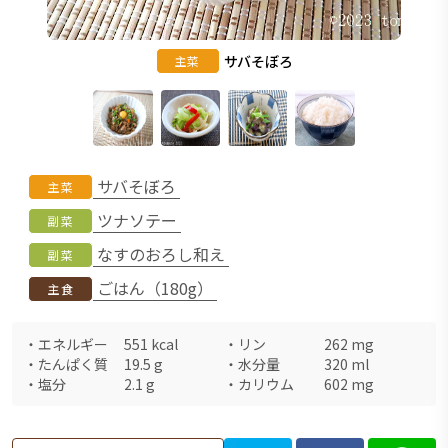
サバそぼろ
主菜
サバそぼろ
主菜
ツナソテー
副菜
なすのおろし和え
副菜
ごはん（180g）
主食
・
エネルギー
551
kcal
・
リン
262
mg
・
たんぱく質
19.5
g
・
水分量
320
ml
・
塩分
2.1
g
・
カリウム
602
mg