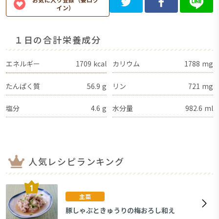
イン）
１日の合計栄養成分
エネルギー
1709
kcal
カリウム
1788
mg
たんぱく質
56.9
g
リン
721
mg
塩分
4.6
g
水分量
982.6
ml
人気レシピランキング
主菜
豚しゃぶときゅうりの梅おろし和え