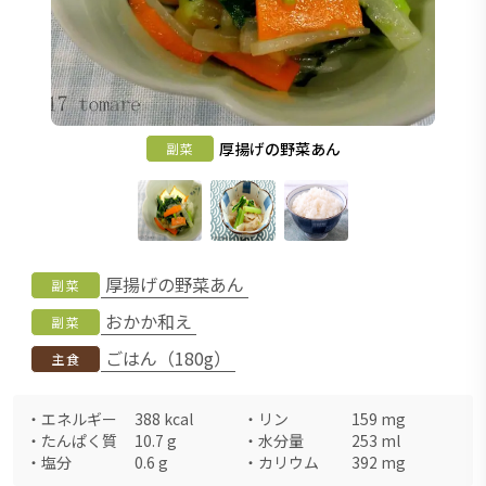
厚揚げの野菜あん
副菜
厚揚げの野菜あん
副菜
おかか和え
副菜
ごはん（180g）
主食
・
エネルギー
388
kcal
・
リン
159
mg
・
たんぱく質
10.7
g
・
水分量
253
ml
・
塩分
0.6
g
・
カリウム
392
mg