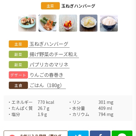
玉ねぎハンバーグ
主菜
玉ねぎハンバーグ
主菜
揚げ野菜のチーズ和え
副菜
パプリカのマリネ
副菜
りんごの春巻き
デザート
ごはん（180g）
主食
・
エネルギー
770
kcal
・
リン
301
mg
・
たんぱく質
26.7
g
・
水分量
409
ml
・
塩分
1.9
g
・
カリウム
794
mg
お気に入り登録（要ログ