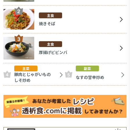
主食
焼きそば
主食
厚揚げビビンバ
主菜
副菜
豚肉とじゃがいもの
なすの甘辛炒め
しそ炒め