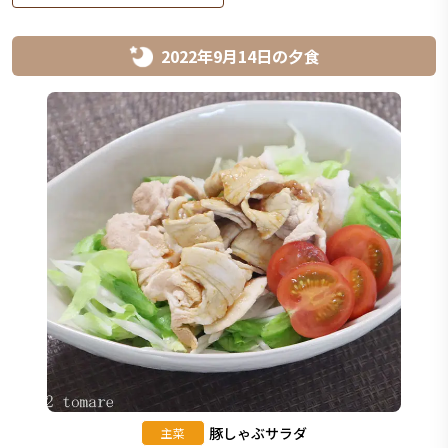
2022年9月14日
の
夕食
豚しゃぶサラダ
主菜