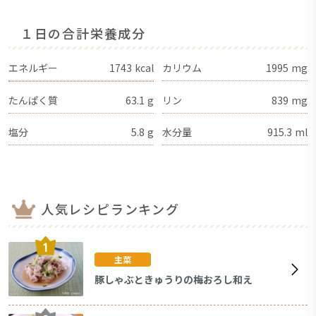
１日の合計栄養成分
エネルギー
1743
kcal
カリウム
1995
mg
たんぱく質
63.1
g
リン
839
mg
塩分
5.8
g
水分量
915.3
ml
人気レシピランキング
主菜
豚しゃぶときゅうりの梅おろし和え