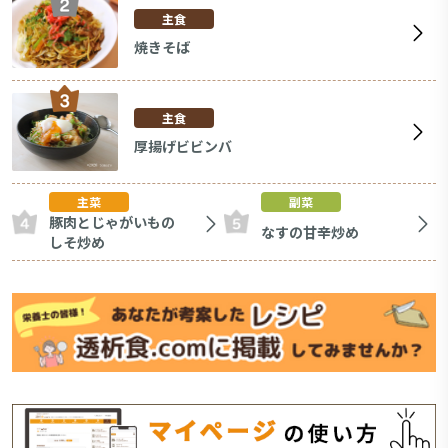
主食
焼きそば
主食
厚揚げビビンバ
主菜
副菜
豚肉とじゃがいもの
なすの甘辛炒め
しそ炒め