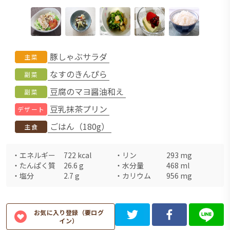
豚しゃぶサラダ
主菜
なすのきんぴら
副菜
豆腐のマヨ醤油和え
副菜
豆乳抹茶プリン
デザート
ごはん（180g）
主食
・
エネルギー
722
kcal
・
リン
293
mg
・
たんぱく質
26.6
g
・
水分量
468
ml
・
塩分
2.7
g
・
カリウム
956
mg
お気に入り登録（要ログ
イン）