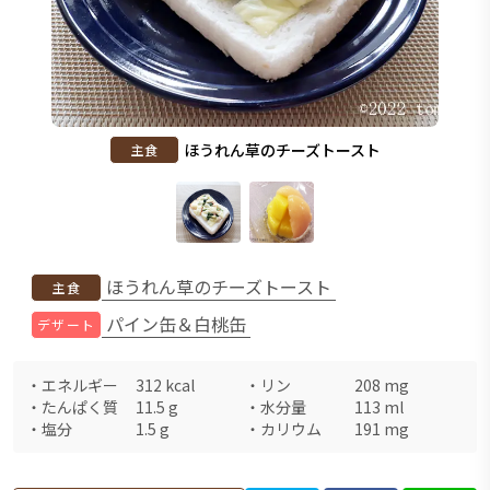
ほうれん草のチーズトースト
主食
ほうれん草のチーズトースト
主食
パイン缶＆白桃缶
デザート
・
エネルギー
312
kcal
・
リン
208
mg
・
たんぱく質
11.5
g
・
水分量
113
ml
・
塩分
1.5
g
・
カリウム
191
mg