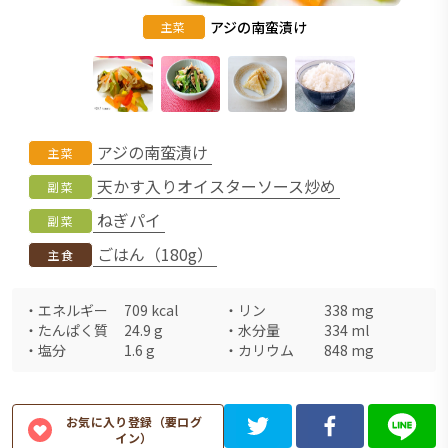
アジの南蛮漬け
主菜
アジの南蛮漬け
主菜
天かす入りオイスターソース炒め
副菜
ねぎパイ
副菜
ごはん（180g）
主食
・
エネルギー
709
kcal
・
リン
338
mg
・
たんぱく質
24.9
g
・
水分量
334
ml
・
塩分
1.6
g
・
カリウム
848
mg
お気に入り登録（要ログ
イン）