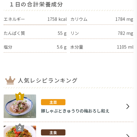
１日の合計栄養成分
エネルギー
1758
kcal
カリウム
1784
mg
たんぱく質
55
g
リン
782
mg
塩分
5.6
g
水分量
1105
ml
人気レシピランキング
主菜
豚しゃぶときゅうりの梅おろし和え
主食