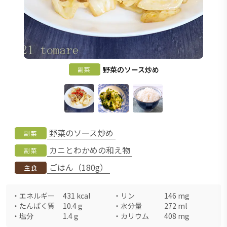
野菜のソース炒め
副菜
野菜のソース炒め
副菜
カニとわかめの和え物
副菜
ごはん（180g）
主食
・
エネルギー
431
kcal
・
リン
146
mg
・
たんぱく質
10.4
g
・
水分量
272
ml
・
塩分
1.4
g
・
カリウム
408
mg