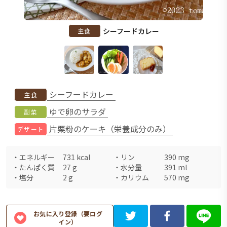
シーフードカレー
主食
シーフードカレー
主食
ゆで卵のサラダ
副菜
片栗粉のケーキ（栄養成分のみ）
デザート
・
エネルギー
731
kcal
・
リン
390
mg
・
たんぱく質
27
g
・
水分量
391
ml
・
塩分
2
g
・
カリウム
570
mg
お気に入り登録（要ログ
イン）