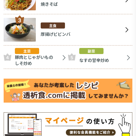
焼きそば
主食
厚揚げビビンバ
主菜
副菜
豚肉とじゃがいもの
なすの甘辛炒め
しそ炒め