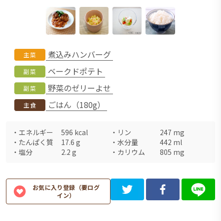
煮込みハンバーグ
主菜
ベークドポテト
副菜
野菜のゼリーよせ
副菜
ごはん（180g）
主食
・
エネルギー
596
kcal
・
リン
247
mg
・
たんぱく質
17.6
g
・
水分量
442
ml
・
塩分
2.2
g
・
カリウム
805
mg
お気に入り登録（要ログ
イン）