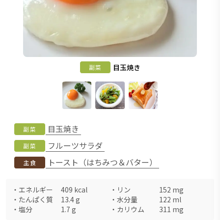
目玉焼き
副菜
目玉焼き
副菜
フルーツサラダ
副菜
トースト（はちみつ＆バター）
主食
・
エネルギー
409
kcal
・
リン
152
mg
・
たんぱく質
13.4
g
・
水分量
122
ml
・
塩分
1.7
g
・
カリウム
311
mg