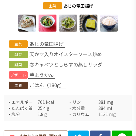
あじの竜田揚げ
主菜
あじの竜田揚げ
主菜
天かす入りオイスターソース炒め
副菜
春キャベツとしらすの蒸しサラダ
副菜
芋ようかん
デザート
ごはん（180g）
主食
・
エネルギー
701
kcal
・
リン
381
mg
・
たんぱく質
25.4
g
・
水分量
384
ml
・
塩分
1.8
g
・
カリウム
1131
mg
お気に入り登録（要ログ