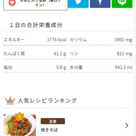
イン）
１日の合計栄養成分
エネルギー
1776
kcal
カリウム
2402
mg
たんぱく質
61.1
g
リン
822
mg
塩分
5.8
g
水分量
941.3
ml
人気レシピランキング
主食
焼きそば