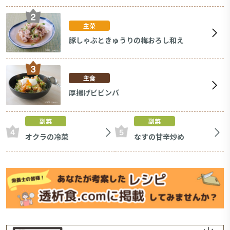
主菜
豚しゃぶときゅうりの梅おろし和え
主食
厚揚げビビンバ
副菜
副菜
オクラの冷菜
なすの甘辛炒め