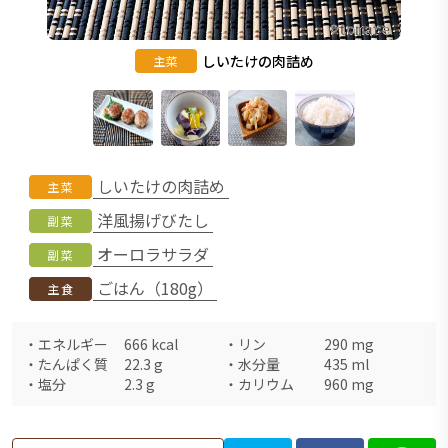
しいたけの肉詰め
主菜
しいたけの肉詰め
主菜
洋風揚げびたし
副菜
オーロラサラダ
副菜
ごはん（180g）
主食
・
エネルギー
666
kcal
・
リン
290
mg
・
たんぱく質
22.3
g
・
水分量
435
ml
・
塩分
2.3
g
・
カリウム
960
mg