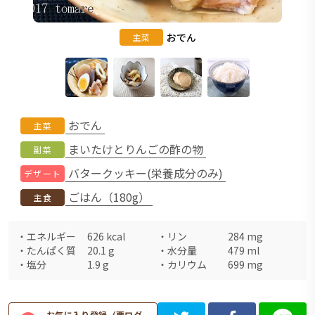
おでん
主菜
おでん
主菜
まいたけとりんごの酢の物
副菜
バタークッキー(栄養成分のみ)
デザート
ごはん（180g）
主食
・
エネルギー
626
kcal
・
リン
284
mg
・
たんぱく質
20.1
g
・
水分量
479
ml
・
塩分
1.9
g
・
カリウム
699
mg
お気に入り登録（要ログ