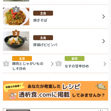
主食
焼きそば
主食
厚揚げビビンバ
主菜
副菜
豚肉とじゃがいもの
なすの甘辛炒め
しそ炒め