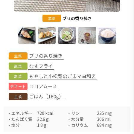
ブリの香り焼き
主菜
ブリの香り焼き
主菜
なすフライ
副菜
もやしと小松菜のごまマヨ和え
副菜
ココアムース
デザート
ごはん（180g）
主食
・
エネルギー
720
kcal
・
リン
235
mg
・
たんぱく質
22.6
g
・
水分量
366
ml
・
塩分
1.8
g
・
カリウム
684
mg