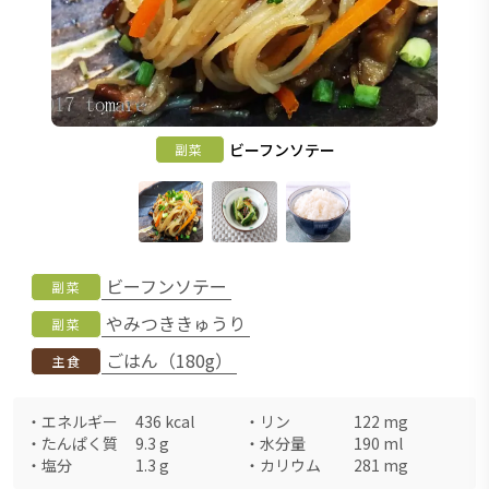
ビーフンソテー
副菜
ビーフンソテー
副菜
やみつききゅうり
副菜
ごはん（180g）
主食
・
エネルギー
436
kcal
・
リン
122
mg
・
たんぱく質
9.3
g
・
水分量
190
ml
・
塩分
1.3
g
・
カリウム
281
mg