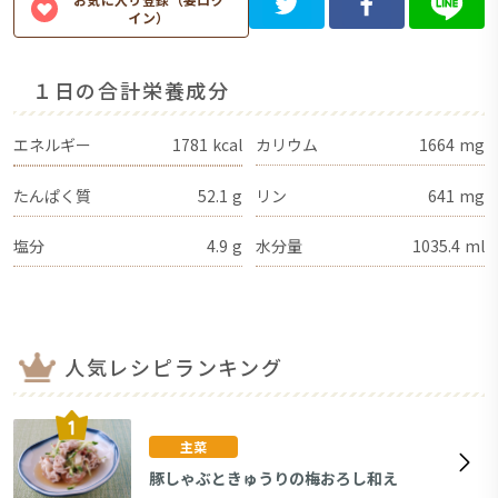
イン）
１日の合計栄養成分
エネルギー
1781
kcal
カリウム
1664
mg
たんぱく質
52.1
g
リン
641
mg
塩分
4.9
g
水分量
1035.4
ml
人気レシピランキング
主菜
豚しゃぶときゅうりの梅おろし和え