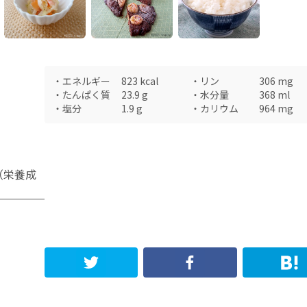
・
エネルギー
823
kcal
・
リン
306
mg
・
たんぱく質
23.9
g
・
水分量
368
ml
・
塩分
1.9
g
・
カリウム
964
mg
（栄養成