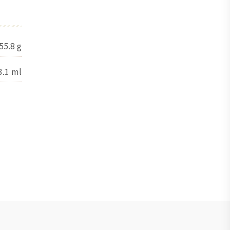
55.8
g
3.1
ml