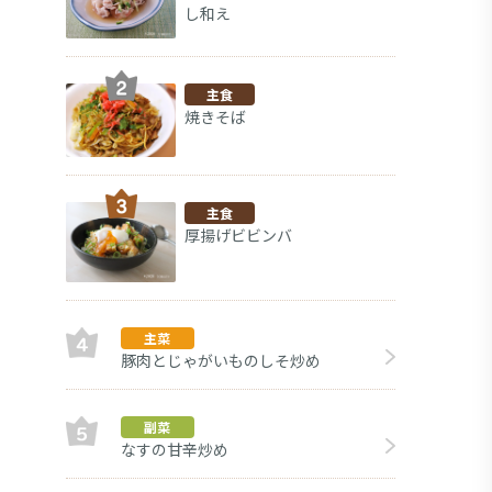
し和え
主食
焼きそば
主食
厚揚げビビンバ
主菜
豚肉とじゃがいものしそ炒め
副菜
副菜
なすの甘辛炒め