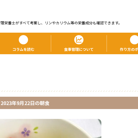
管理栄養⼠がすべて考案し、リンやカリウム等の栄養成分も確認できます。
コラムを読む
食事管理について
作り方の
2023年9月22日
の
朝食