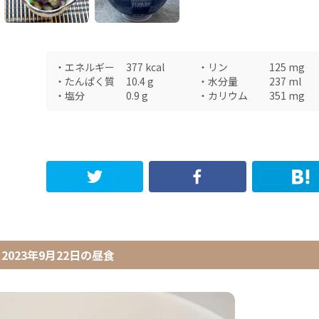
・
エネルギー
377
kcal
・
リン
125
mg
・
たんぱく質
10.4
g
・
水分量
237
ml
・
塩分
0.9
g
・
カリウム
351
mg
2023年9月22日
の
昼食