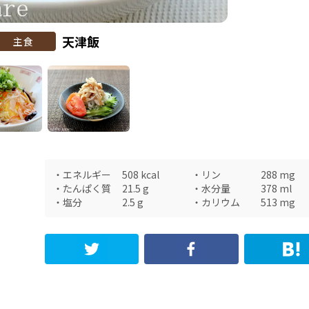
天津飯
主食
・
エネルギー
508
kcal
・
リン
288
mg
・
たんぱく質
21.5
g
・
水分量
378
ml
・
塩分
2.5
g
・
カリウム
513
mg