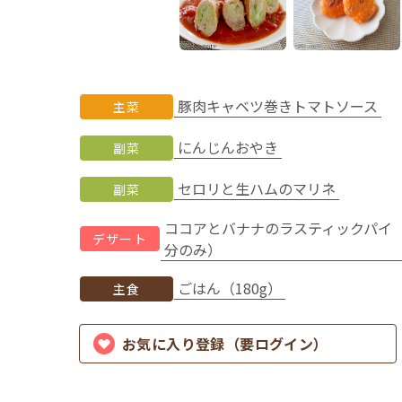
豚肉キャベツ巻きトマトソース
主菜
にんじんおやき
副菜
セロリと生ハムのマリネ
副菜
ココアとバナナのラスティックパイ
デザート
分のみ）
ごはん（180g）
主食
お気に入り登録（要ログイン）