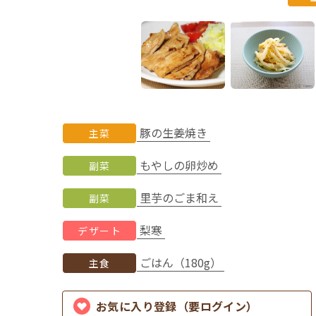
豚の生姜焼き
主菜
もやしの卵炒め
副菜
里芋のごま和え
副菜
梨寒
デザート
ごはん（180g）
主食
お気に入り登録（要ログイン）