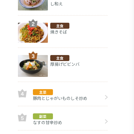
し和え
主食
焼きそば
主食
厚揚げビビンバ
主菜
豚肉とじゃがいものしそ炒め
チン
副菜
副菜
なすの甘辛炒め