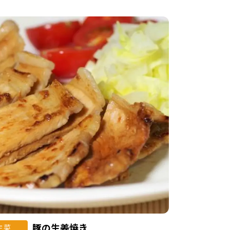
豚の生姜焼き
主菜