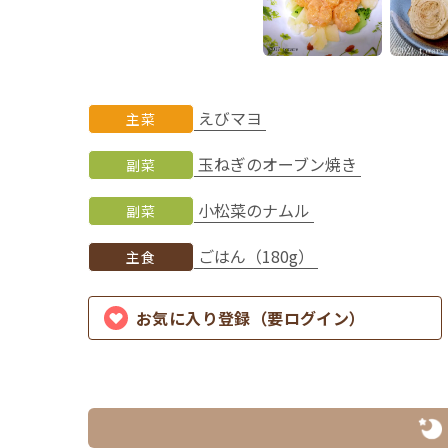
えびマヨ
主菜
玉ねぎのオーブン焼き
副菜
小松菜のナムル
副菜
ごはん（180g）
主食
お気に入り登録（要ログイン）