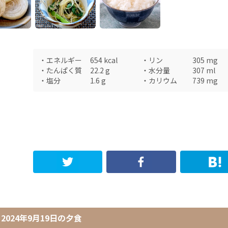
・
エネルギー
654
kcal
・
リン
305
mg
・
たんぱく質
22.2
g
・
水分量
307
ml
・
塩分
1.6
g
・
カリウム
739
mg
2024年9月19日
の
夕食