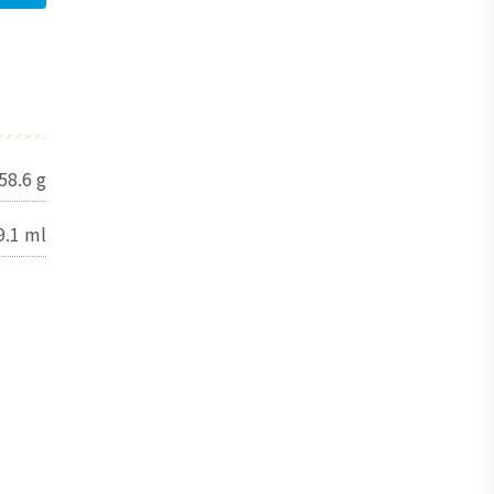
58.6
g
9.1
ml