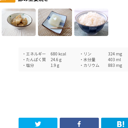
・
エネルギー
680
kcal
・
リン
324
mg
・
たんぱく質
24.6
g
・
水分量
403
ml
・
塩分
1.9
g
・
カリウム
883
mg