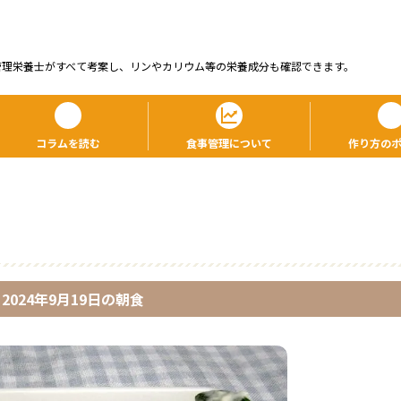
管理栄養⼠がすべて考案し、リンやカリウム等の栄養成分も確認できます。
コラムを読む
食事管理について
作り方の
2024年9月19日
の
朝食