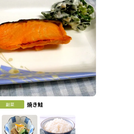
焼き鮭
副菜