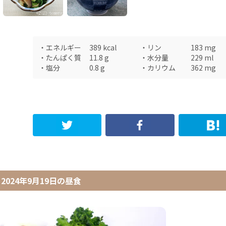
・
エネルギー
389
kcal
・
リン
183
mg
・
たんぱく質
11.8
g
・
水分量
229
ml
・
塩分
0.8
g
・
カリウム
362
mg
2024年9月19日
の
昼食