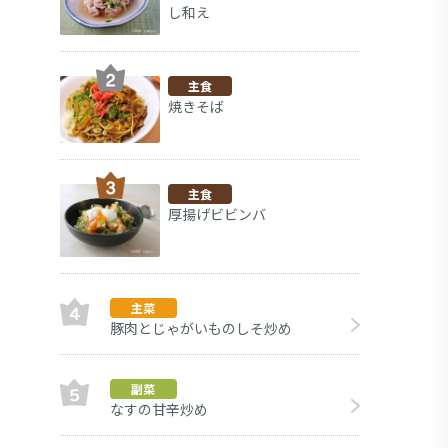
し和え
主食
焼きそば
主食
厚揚げビビンバ
主菜
豚肉とじゃがいものしそ炒め
も
副菜
副菜
なすの甘辛炒め