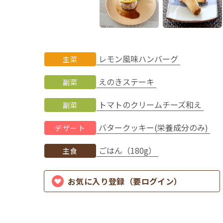
レモン風味ハンバーグ
主菜
えのきステーキ
副菜
トマトのクリームチーズ和え
副菜
バタークッキー(栄養成分のみ)
デザート
ごはん（180g）
主食
お気に入り登録（要ログイン）