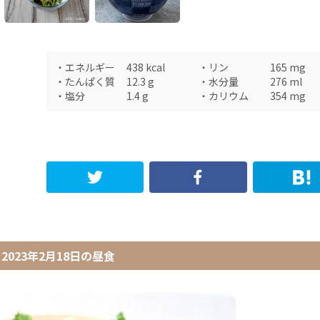
・
エネルギー
438
kcal
・
リン
165
mg
・
たんぱく質
12.3
g
・
水分量
276
ml
・
塩分
1.4
g
・
カリウム
354
mg
2023年2月18日
の
昼食