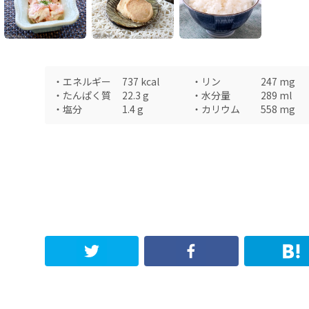
・
エネルギー
737
kcal
・
リン
247
mg
・
たんぱく質
22.3
g
・
水分量
289
ml
・
塩分
1.4
g
・
カリウム
558
mg