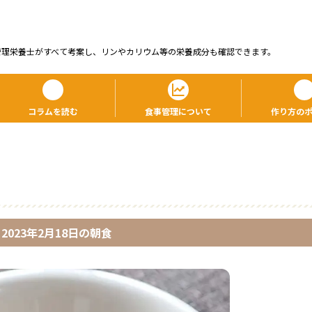
管理栄養⼠がすべて考案し、リンやカリウム等の栄養成分も確認できます。
コラムを読む
食事管理について
作り方の
2023年2月18日
の
朝食