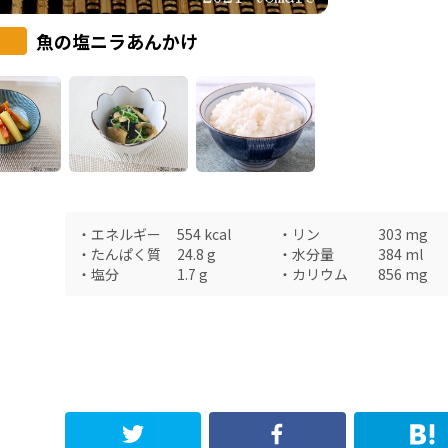
魚の塩ニラあんかけ
・
エネルギー
554
kcal
・
リン
303
mg
・
たんぱく質
24.8
g
・
水分量
384
ml
・
塩分
1.7
g
・
カリウム
856
mg