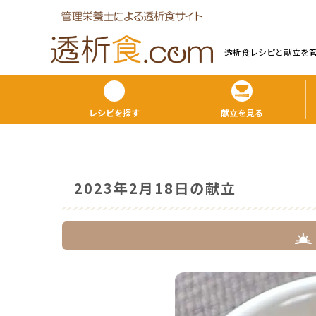
透析食レシピと献⽴を
レシピを探す
献立を見る
2023年2月18日の献立