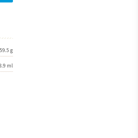
59.5
g
8.9
ml