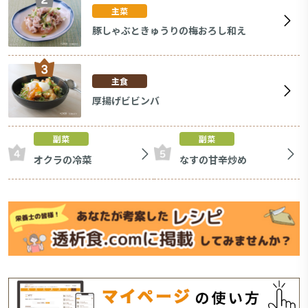
主菜
豚しゃぶときゅうりの梅おろし和え
主食
厚揚げビビンバ
副菜
副菜
オクラの冷菜
なすの甘辛炒め