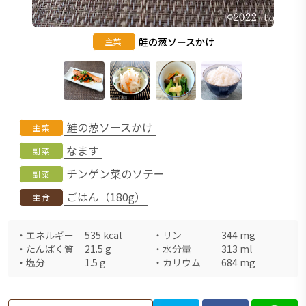
鮭の葱ソースかけ
主菜
鮭の葱ソースかけ
主菜
なます
副菜
チンゲン菜のソテー
副菜
ごはん（180g）
主食
・
エネルギー
535
kcal
・
リン
344
mg
・
たんぱく質
21.5
g
・
水分量
313
ml
・
塩分
1.5
g
・
カリウム
684
mg