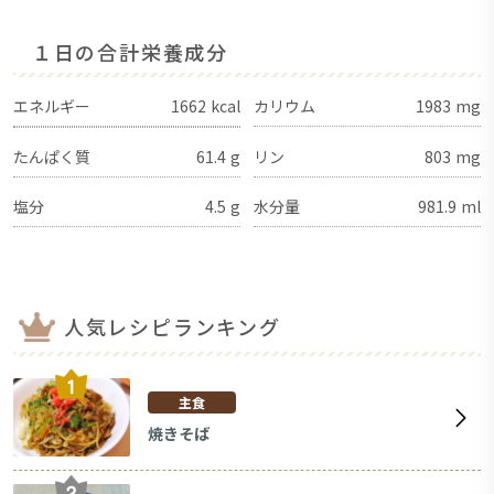
１日の合計栄養成分
エネルギー
1662
kcal
カリウム
1983
mg
たんぱく質
61.4
g
リン
803
mg
塩分
4.5
g
水分量
981.9
ml
人気レシピランキング
主食
焼きそば