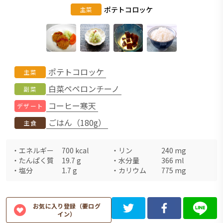
ポテトコロッケ
主菜
ポテトコロッケ
主菜
白菜ペペロンチーノ
副菜
コーヒー寒天
デザート
ごはん（180g）
主食
・
エネルギー
700
kcal
・
リン
240
mg
・
たんぱく質
19.7
g
・
水分量
366
ml
・
塩分
1.7
g
・
カリウム
775
mg
お気に入り登録（要ログ
イン）