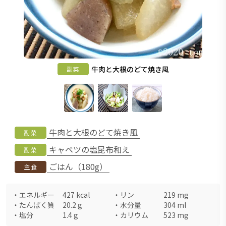
牛肉と大根のどて焼き風
副菜
牛肉と大根のどて焼き風
副菜
キャベツの塩昆布和え
副菜
ごはん（180g）
主食
・
エネルギー
427
kcal
・
リン
219
mg
・
たんぱく質
20.2
g
・
水分量
304
ml
・
塩分
1.4
g
・
カリウム
523
mg