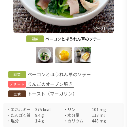
ベーコンとほうれん草のソテー
副菜
ベーコンとほうれん草のソテー
副菜
りんごのオーブン焼き
デザート
トースト（マーガリン）
主食
・
エネルギー
375
kcal
・
リン
101
mg
・
たんぱく質
9.4
g
・
水分量
113
ml
・
塩分
1.4
g
・
カリウム
448
mg