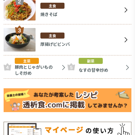
主食
焼きそば
主食
厚揚げビビンバ
主菜
副菜
豚肉とじゃがいもの
なすの甘辛炒め
しそ炒め