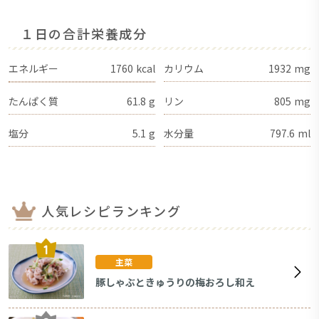
１日の合計栄養成分
エネルギー
1760
kcal
カリウム
1932
mg
たんぱく質
61.8
g
リン
805
mg
塩分
5.1
g
水分量
797.6
ml
人気レシピランキング
主菜
豚しゃぶときゅうりの梅おろし和え