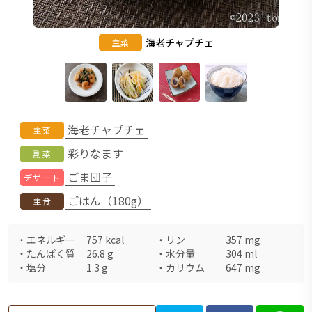
海老チャプチェ
主菜
海老チャプチェ
主菜
彩りなます
副菜
ごま団子
デザート
ごはん（180g）
主食
・
エネルギー
757
kcal
・
リン
357
mg
・
たんぱく質
26.8
g
・
水分量
304
ml
・
塩分
1.3
g
・
カリウム
647
mg