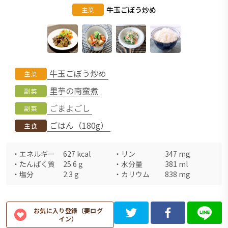
牛玉ごぼう炒め
主菜
牛玉ごぼう炒め
主菜
里芋の南蛮煮
副菜
ごまよごし
副菜
ごはん（180g）
主食
・
エネルギー
627
kcal
・
リン
347
mg
・
たんぱく質
25.6
g
・
水分量
381
ml
・
塩分
2.3
g
・
カリウム
838
mg
お気に入り登録（要ログ
イン）