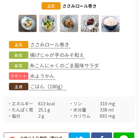
ささみロール巻き
主菜
ささみロール巻き
主菜
揚げじゃが芋のみそ和え
副菜
糸こんにゃくのごま風味サラダ
副菜
水ようかん
デザート
ごはん（180g）
主食
・
エネルギー
613
kcal
・
リン
310
mg
・
たんぱく質
25.1
g
・
水分量
338
ml
・
塩分
2
g
・
カリウム
692
mg
お気に入り登録（要ログ