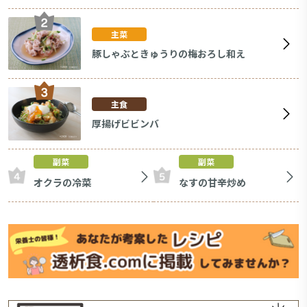
主菜
豚しゃぶときゅうりの梅おろし和え
主食
厚揚げビビンバ
副菜
副菜
オクラの冷菜
なすの甘辛炒め