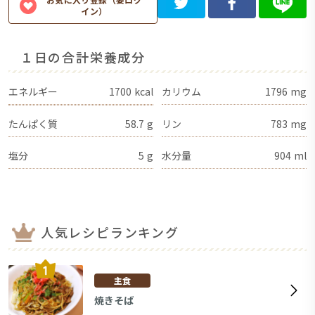
イン）
１日の合計栄養成分
エネルギー
1700
kcal
カリウム
1796
mg
たんぱく質
58.7
g
リン
783
mg
塩分
5
g
水分量
904
ml
人気レシピランキング
主食
焼きそば