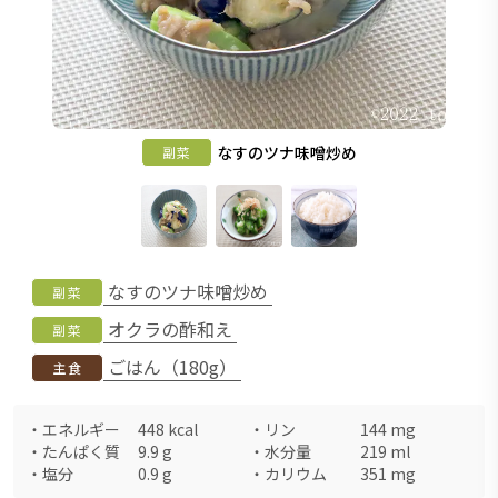
なすのツナ味噌炒め
副菜
なすのツナ味噌炒め
副菜
オクラの酢和え
副菜
ごはん（180g）
主食
・
エネルギー
448
kcal
・
リン
144
mg
・
たんぱく質
9.9
g
・
水分量
219
ml
・
塩分
0.9
g
・
カリウム
351
mg