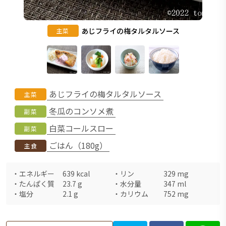
あじフライの梅タルタルソース
主菜
あじフライの梅タルタルソース
主菜
冬瓜のコンソメ煮
副菜
白菜コールスロー
副菜
ごはん（180g）
主食
・
エネルギー
639
kcal
・
リン
329
mg
・
たんぱく質
23.7
g
・
水分量
347
ml
・
塩分
2.1
g
・
カリウム
752
mg