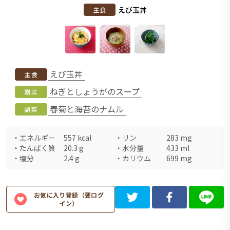
えび玉丼
主食
えび玉丼
主食
ねぎとしょうがのスープ
副菜
春菊と海苔のナムル
副菜
・
エネルギー
557
kcal
・
リン
283
mg
・
たんぱく質
20.3
g
・
水分量
433
ml
・
塩分
2.4
g
・
カリウム
699
mg
お気に入り登録（要ログ
イン）