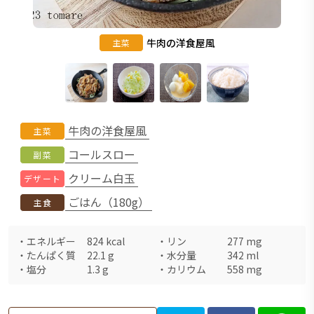
牛肉の洋食屋風
主菜
牛肉の洋食屋風
主菜
コールスロー
副菜
クリーム白玉
デザート
ごはん（180g）
主食
・
エネルギー
824
kcal
・
リン
277
mg
・
たんぱく質
22.1
g
・
水分量
342
ml
・
塩分
1.3
g
・
カリウム
558
mg