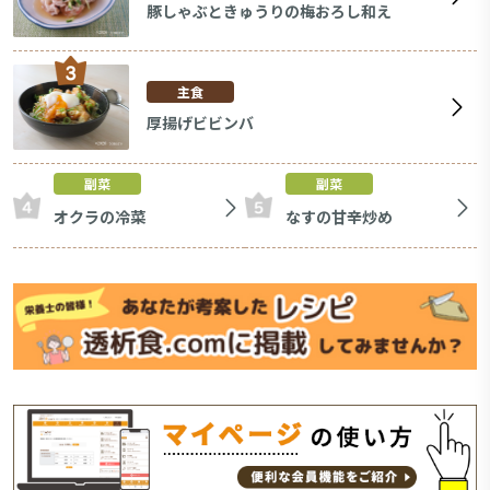
豚しゃぶときゅうりの梅おろし和え
主食
厚揚げビビンバ
副菜
副菜
オクラの冷菜
なすの甘辛炒め