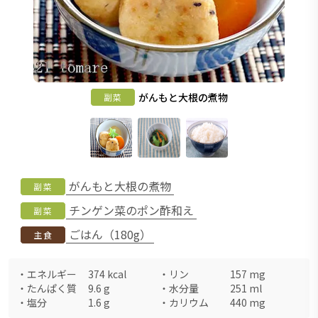
がんもと大根の煮物
副菜
がんもと大根の煮物
副菜
チンゲン菜のポン酢和え
副菜
ごはん（180g）
主食
・
エネルギー
374
kcal
・
リン
157
mg
・
たんぱく質
9.6
g
・
水分量
251
ml
・
塩分
1.6
g
・
カリウム
440
mg