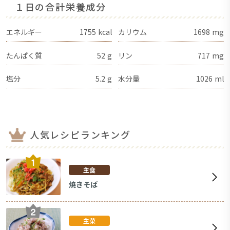
１日の合計栄養成分
エネルギー
1755
kcal
カリウム
1698
mg
たんぱく質
52
g
リン
717
mg
塩分
5.2
g
水分量
1026
ml
人気レシピランキング
主食
焼きそば
主菜