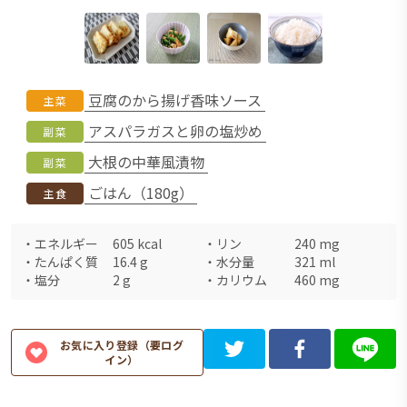
豆腐のから揚げ香味ソース
主菜
アスパラガスと卵の塩炒め
副菜
大根の中華風漬物
副菜
ごはん（180g）
主食
・
エネルギー
605
kcal
・
リン
240
mg
・
たんぱく質
16.4
g
・
水分量
321
ml
・
塩分
2
g
・
カリウム
460
mg
お気に入り登録（要ログ
イン）