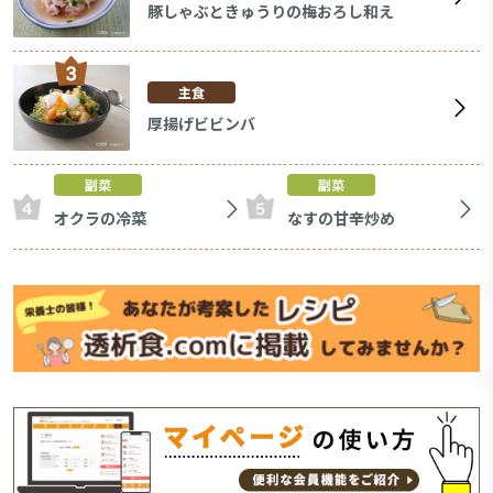
豚しゃぶときゅうりの梅おろし和え
主食
厚揚げビビンバ
副菜
副菜
オクラの冷菜
なすの甘辛炒め