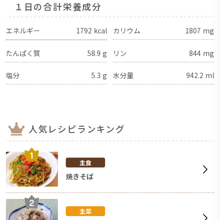
１日の合計栄養成分
エネルギー
1792
kcal
カリウム
1807
mg
たんぱく質
58.9
g
リン
844
mg
塩分
5.3
g
水分量
942.2
ml
人気レシピランキング
主食
焼きそば
主菜