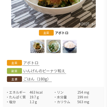
アボトロ
主菜
アボトロ
主菜
いんげんのピーナツ和え
副菜
ごはん（180g）
主食
・
エネルギー
463
kcal
・
リン
254
mg
・
たんぱく質
19.7
g
・
水分量
199
ml
・
塩分
1.2
g
・
カリウム
563
mg