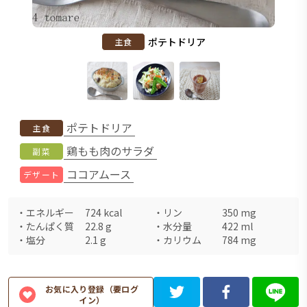
ポテトドリア
主食
ポテトドリア
主食
鶏もも肉のサラダ
副菜
ココアムース
デザート
・
エネルギー
724
kcal
・
リン
350
mg
・
たんぱく質
22.8
g
・
水分量
422
ml
・
塩分
2.1
g
・
カリウム
784
mg
お気に入り登録（要ログ
イン）