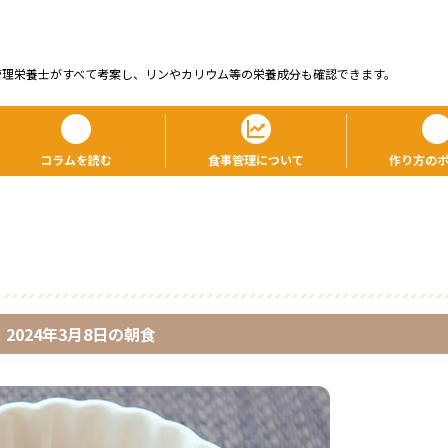
管理栄養⼠がすべて考案し、リンやカリウム等の栄養成分も確認できます。
コラムを読む
食事管理について
作り方の
2024年3月8日
の
朝食