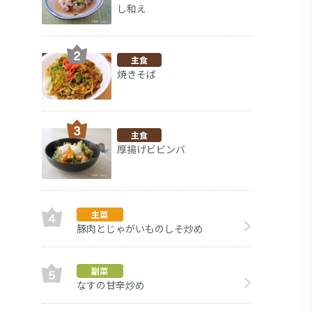
し和え
主食
焼きそば
主食
厚揚げビビンバ
主菜
豚肉とじゃがいものしそ炒め
デザー
副菜
なすの甘辛炒め