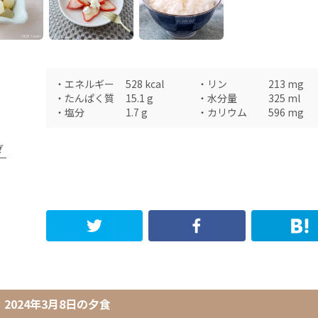
・
エネルギー
528
kcal
・
リン
213
mg
・
たんぱく質
15.1
g
・
水分量
325
ml
・
塩分
1.7
g
・
カリウム
596
mg
ダ
2024年3月8日
の
夕食