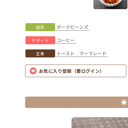
ポークビーンズ
副菜
コーヒー
デザート
トースト マーマレード
主食
お気に入り登録（要ログイン）