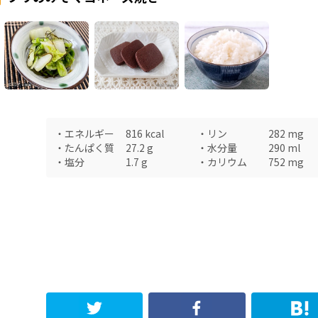
・
エネルギー
816
kcal
・
リン
282
mg
・
たんぱく質
27.2
g
・
水分量
290
ml
・
塩分
1.7
g
・
カリウム
752
mg