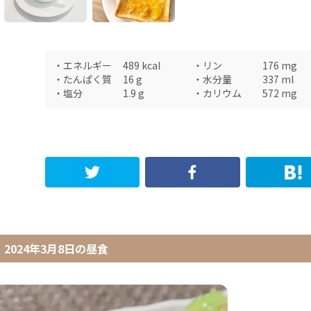
・
エネルギー
489
kcal
・
リン
176
mg
・
たんぱく質
16
g
・
水分量
337
ml
・
塩分
1.9
g
・
カリウム
572
mg
2024年3月8日
の
昼食