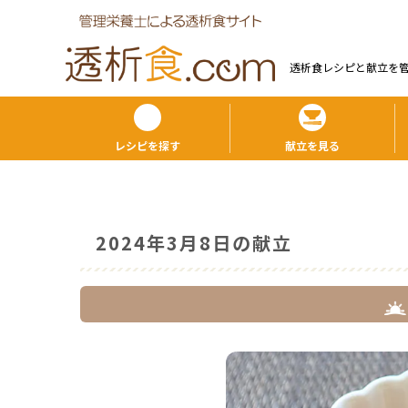
透析食レシピと献⽴を
レシピを探す
献立を見る
2024年3月8日の献立