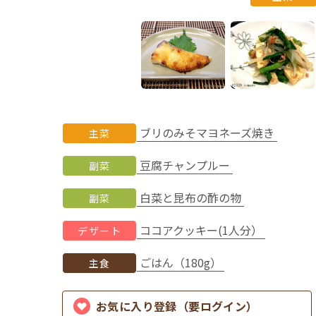
ブリのみそマヨネーズ焼き
主菜
豆腐チャンプルー
副菜
白菜と昆布の酢の物
副菜
ココアクッキー(1人分）
デザート
ごはん（180g）
主食
お気に入り登録（要ログイン）