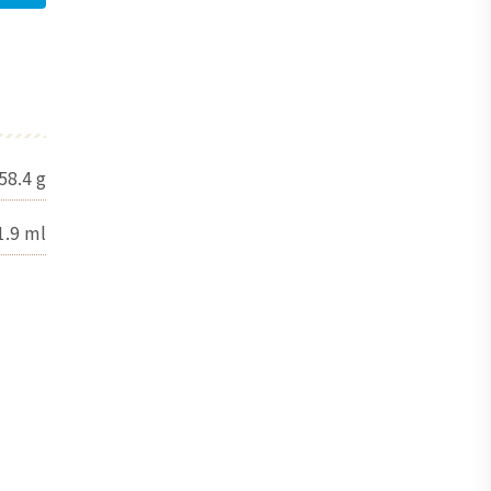
58.4
g
1.9
ml