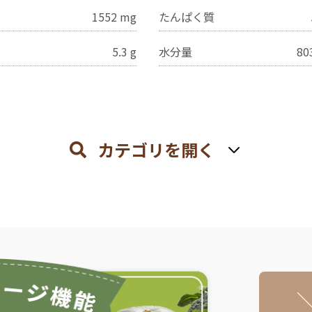
1552
mg
たんぱく質
5.3
g
水分量
80
カテゴリを開く