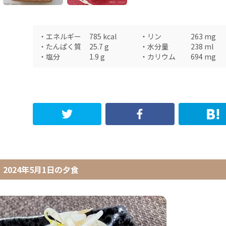
・
エネルギー
785
kcal
・
リン
263
mg
・
たんぱく質
25.7
g
・
水分量
238
ml
・
塩分
1.9
g
・
カリウム
694
mg
2024年5月1日
の
夕食