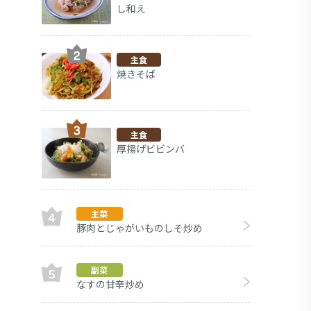
し和え
主食
焼きそば
主食
厚揚げビビンバ
主菜
豚肉とじゃがいものしそ炒め
新
副菜
副菜
なすの甘辛炒め