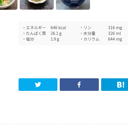
・
エネルギー
646
kcal
・
リン
316
mg
・
たんぱく質
26.1
g
・
水分量
326
ml
・
塩分
1.9
g
・
カリウム
644
mg