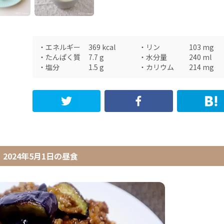
・
エネルギー
369
kcal
・
リン
103
mg
・
たんぱく質
7.7
g
・
水分量
240
ml
・
塩分
1.5
g
・
カリウム
214
mg
2024年5月1日
の
昼食