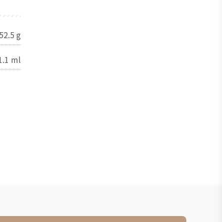
52.5
g
1.1
ml