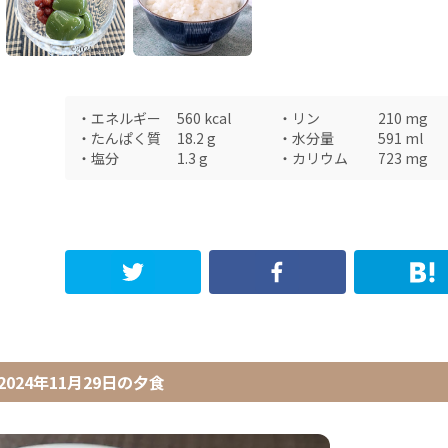
・
エネルギー
560
kcal
・
リン
210
mg
・
たんぱく質
18.2
g
・
水分量
591
ml
・
塩分
1.3
g
・
カリウム
723
mg
2024年11月29日
の
夕食