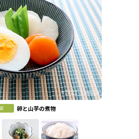
卵と山芋の煮物
菜