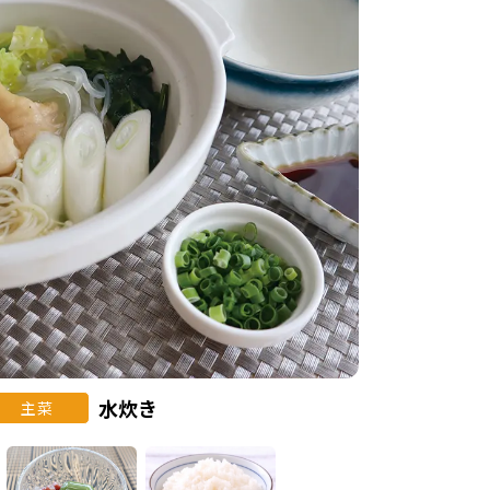
水炊き
主菜