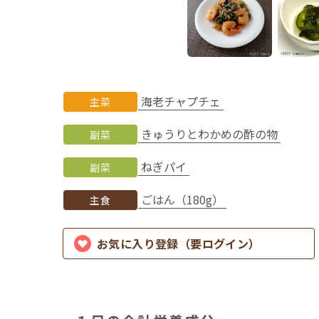
海老チャプチェ
主菜
きゅうりとわかめの酢の物
副菜
ねぎパイ
副菜
ごはん（180g）
主食
お気に入り登録（要ログイン）