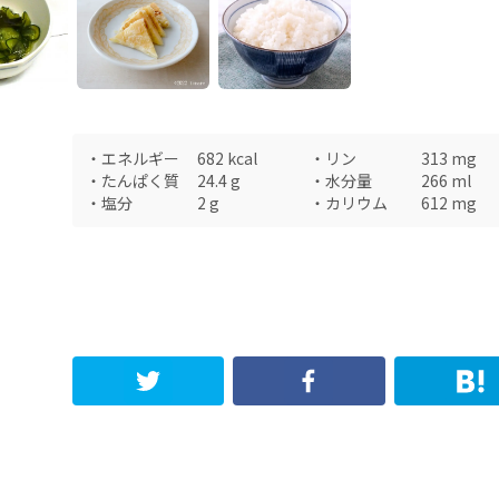
・
エネルギー
682
kcal
・
リン
313
mg
・
たんぱく質
24.4
g
・
水分量
266
ml
・
塩分
2
g
・
カリウム
612
mg