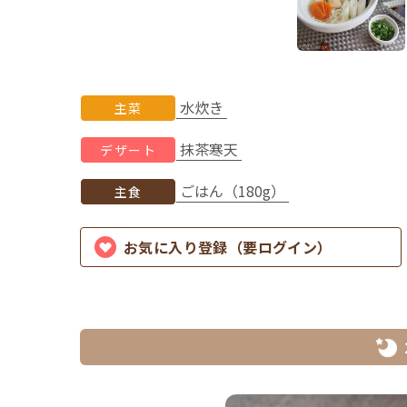
水炊き
主菜
抹茶寒天
デザート
ごはん（180g）
主食
お気に入り登録（要ログイン）