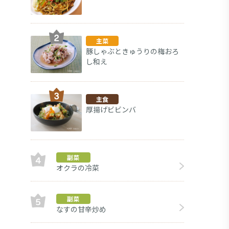
主菜
豚しゃぶときゅうりの梅おろ
し和え
主食
厚揚げビビンバ
副菜
オクラの冷菜
大
副菜
副菜
なすの甘辛炒め