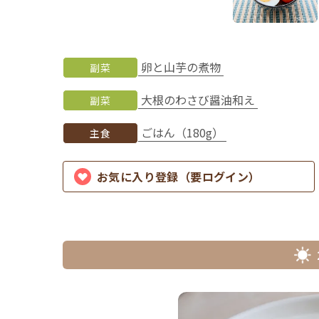
卵と山芋の煮物
副菜
大根のわさび醤油和え
副菜
ごはん（180g）
主食
お気に入り登録（要ログイン）