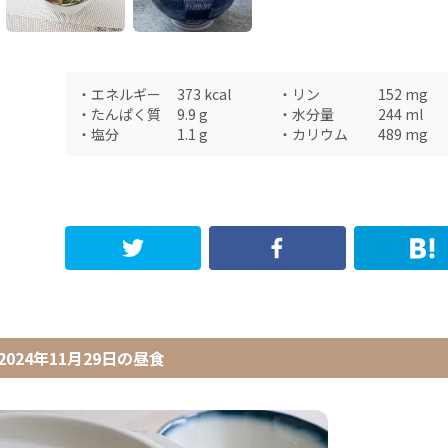
・
エネルギー
373
kcal
・
リン
152
mg
・
たんぱく質
9.9
g
・
水分量
244
ml
・
塩分
1.1
g
・
カリウム
489
mg
2024年11月29日
の
昼食