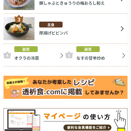
豚しゃぶときゅうりの梅おろし和え
主食
厚揚げビビンバ
副菜
副菜
オクラの冷菜
なすの甘辛炒め