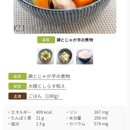
鶏とじゃが芋の煮物
副菜
鶏とじゃが芋の煮物
副菜
大根としらす和え
副菜
ごはん（180g）
主食
・
エネルギー
409
kcal
・
リン
167
mg
・
たんぱく質
11
g
・
水分量
256
ml
・
塩分
1.3
g
・
カリウム
574
mg