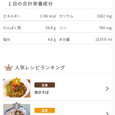
１日の合計栄養成分
エネルギー
1746
kcal
カリウム
1682
mg
たんぱく質
59.8
g
リン
784
mg
塩分
4.8
g
水分量
1019.9
ml
人気レシピランキング
主食
焼きそば
主菜