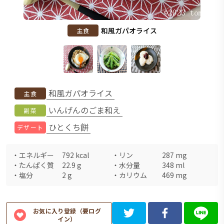
和風ガパオライス
主食
和風ガパオライス
主食
いんげんのごま和え
副菜
ひとくち餅
デザート
・
エネルギー
792
kcal
・
リン
287
mg
・
たんぱく質
22.9
g
・
水分量
348
ml
・
塩分
2
g
・
カリウム
469
mg
お気に入り登録（要ログ
イン）