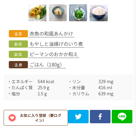
赤魚の和風あんかけ
主菜
もやしと油揚げのいり煮
副菜
ピーマンのおかか和え
副菜
ごはん（180g）
主食
・
エネルギー
544
kcal
・
リン
329
mg
・
たんぱく質
25.9
g
・
水分量
416
ml
・
塩分
1.5
g
・
カリウム
639
mg
お気に入り登録（要ログ
イン）