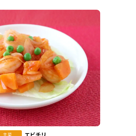
エビチリ
主菜