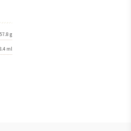
57.8
g
8.4
ml