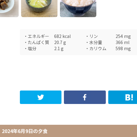
・
エネルギー
682
kcal
・
リン
254
mg
・
たんぱく質
20.7
g
・
水分量
366
ml
・
塩分
2.1
g
・
カリウム
598
mg
2024年6月9日
の
夕食