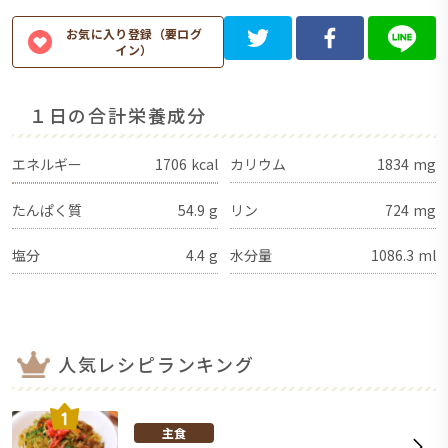
お気に入り登録（要ログ
イン）
１日の合計栄養成分
エネルギー
1706
kcal
カリウム
1834
mg
たんぱく質
54.9
g
リン
724
mg
塩分
4.4
g
水分量
1086.3
ml
人気レシピランキング
主食