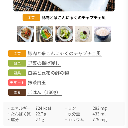
豚肉と糸こんにゃくのチャプチェ風
主菜
豚肉と糸こんにゃくのチャプチェ風
主菜
野菜の揚げ浸し
副菜
白菜と昆布の酢の物
副菜
抹茶白玉
デザート
ごはん（180g）
主食
・
エネルギー
724
kcal
・
リン
283
mg
・
たんぱく質
22.7
g
・
水分量
433
ml
・
塩分
2.1
g
・
カリウム
775
mg