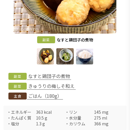
なすと鶏団子の煮物
副菜
なすと鶏団子の煮物
副菜
きゅうりの梅しそ和え
副菜
ごはん（180g）
主食
・
エネルギー
363
kcal
・
リン
145
mg
・
たんぱく質
10.5
g
・
水分量
275
ml
・
塩分
1.3
g
・
カリウム
366
mg