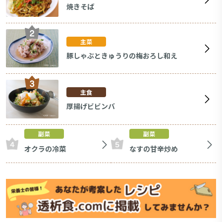
焼きそば
主菜
豚しゃぶときゅうりの梅おろし和え
主食
厚揚げビビンバ
副菜
副菜
オクラの冷菜
なすの甘辛炒め