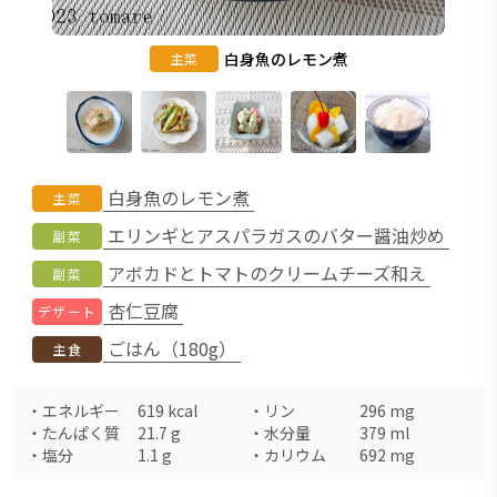
白身魚のレモン煮
主菜
白身魚のレモン煮
主菜
エリンギとアスパラガスのバター醤油炒め
副菜
アボカドとトマトのクリームチーズ和え
副菜
杏仁豆腐
デザート
ごはん（180g）
主食
・
エネルギー
619
kcal
・
リン
296
mg
・
たんぱく質
21.7
g
・
水分量
379
ml
・
塩分
1.1
g
・
カリウム
692
mg