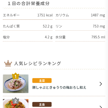
１日の合計栄養成分
エネルギー
1751
kcal
カリウム
1487
mg
たんぱく質
52.2
g
リン
753
mg
塩分
4.2
g
水分量
795.5
ml
人気レシピランキング
主菜
豚しゃぶときゅうりの梅おろし和え
主食