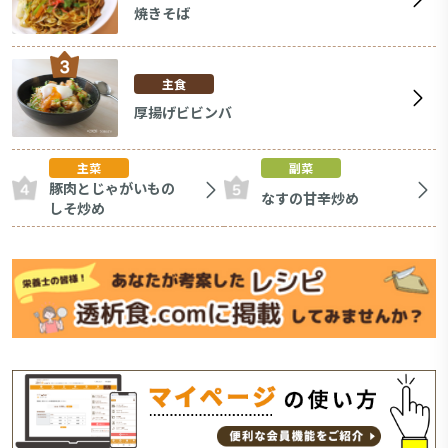
焼きそば
主食
厚揚げビビンバ
主菜
副菜
豚肉とじゃがいもの
なすの甘辛炒め
しそ炒め