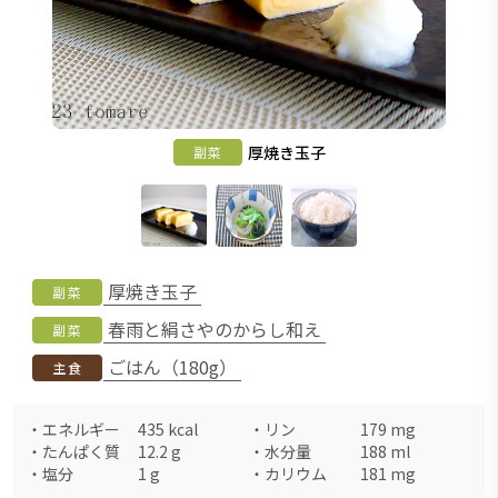
厚焼き玉子
副菜
厚焼き玉子
副菜
春雨と絹さやのからし和え
副菜
ごはん（180g）
主食
・
エネルギー
435
kcal
・
リン
179
mg
・
たんぱく質
12.2
g
・
水分量
188
ml
・
塩分
1
g
・
カリウム
181
mg