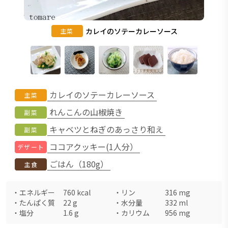
カレイのソテーカレーソース
主菜
カレイのソテーカレーソース
主菜
れんこんの山椒焼き
副菜
キャベツとねぎのあっさり和え
副菜
ココアクッキー(1人分）
デザート
ごはん（180g）
主食
・
エネルギー
760
kcal
・
リン
316
mg
・
たんぱく質
22
g
・
水分量
332
ml
・
塩分
1.6
g
・
カリウム
956
mg