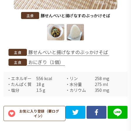
豚せんべいと揚げなすのぶっかけそば
主食
豚せんべいと揚げなすのぶっかけそば
主食
おにぎり（1個）
主食
・
エネルギー
556
kcal
・
リン
258
mg
・
たんぱく質
18
g
・
水分量
275
ml
・
塩分
1.5
g
・
カリウム
350
mg
お気に入り登録（要ログ
イン）