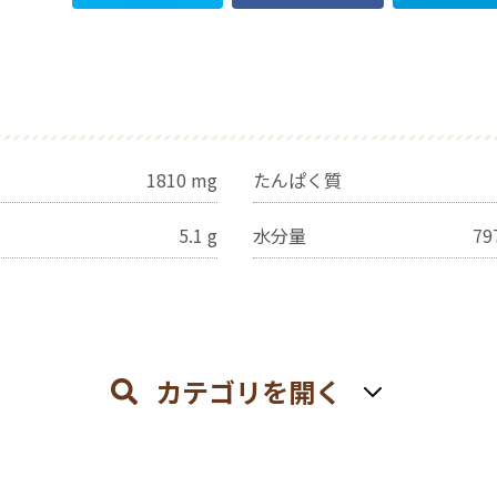
1810
mg
たんぱく質
5.1
g
水分量
79
カテゴリを開く