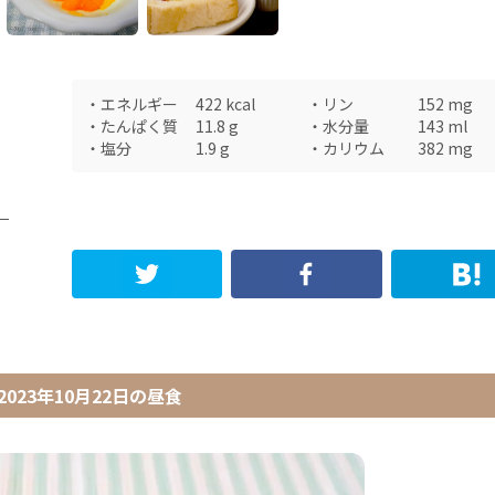
・
エネルギー
422
kcal
・
リン
152
mg
・
たんぱく質
11.8
g
・
水分量
143
ml
・
塩分
1.9
g
・
カリウム
382
mg
）
2023年10月22日
の
昼食