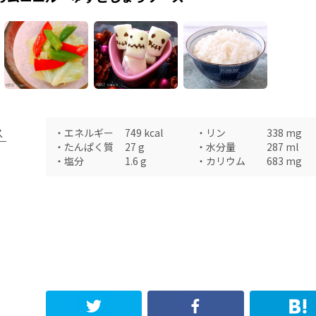
ス
・
エネルギー
749
kcal
・
リン
338
mg
・
たんぱく質
27
g
・
水分量
287
ml
・
塩分
1.6
g
・
カリウム
683
mg