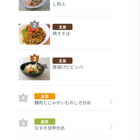
し和え
主食
焼きそば
主食
厚揚げビビンバ
主菜
豚肉とじゃがいものしそ炒め
フルー
デザート
副菜
なすの甘辛炒め