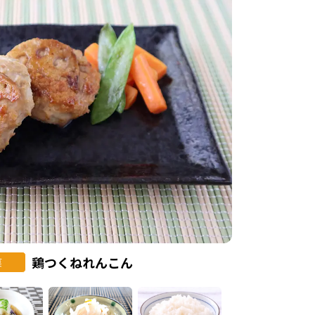
鶏つくねれんこん
菜