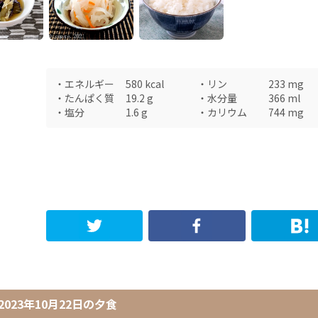
・
エネルギー
580
kcal
・
リン
233
mg
・
たんぱく質
19.2
g
・
水分量
366
ml
・
塩分
1.6
g
・
カリウム
744
mg
2023年10月22日
の
夕食