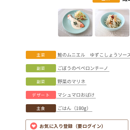
鮭のムニエル ゆずこしょうソー
主菜
ごぼうのペペロンチーノ
副菜
野菜のマリネ
副菜
マシュマロおばけ
デザート
ごはん（180g）
主食
お気に入り登録（要ログイン）