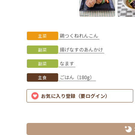
鶏つくねれんこん
主菜
揚げなすのあんかけ
副菜
なます
副菜
ごはん（180g）
主食
お気に入り登録（要ログイン）