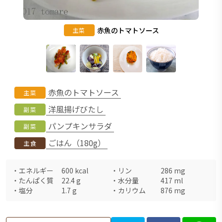
赤魚のトマトソース
主菜
赤魚のトマトソース
主菜
洋風揚げびたし
副菜
パンプキンサラダ
副菜
ごはん（180g）
主食
・
エネルギー
600
kcal
・
リン
286
mg
・
たんぱく質
22.4
g
・
水分量
417
ml
・
塩分
1.7
g
・
カリウム
876
mg