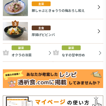
主菜
豚しゃぶときゅうりの梅おろし和え
主食
厚揚げビビンバ
副菜
副菜
オクラの冷菜
なすの甘辛炒め