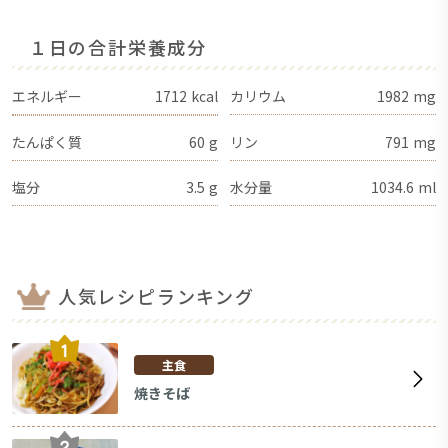
１日の合計栄養成分
エネルギー
1712
kcal
カリウム
1982
mg
たんぱく質
60
g
リン
791
mg
塩分
3.5
g
水分量
1034.6
ml
人気レシピランキング
主食
焼きそば