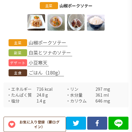
山椒ポークソテー
主菜
山椒ポークソテー
主菜
白菜とツナのソテー
副菜
小豆寒天
デザート
ごはん（180g）
主食
・
エネルギー
716
kcal
・
リン
297
mg
・
たんぱく質
24.8
g
・
水分量
361
ml
・
塩分
1.4
g
・
カリウム
646
mg
お気に入り登録（要ログ
イン）