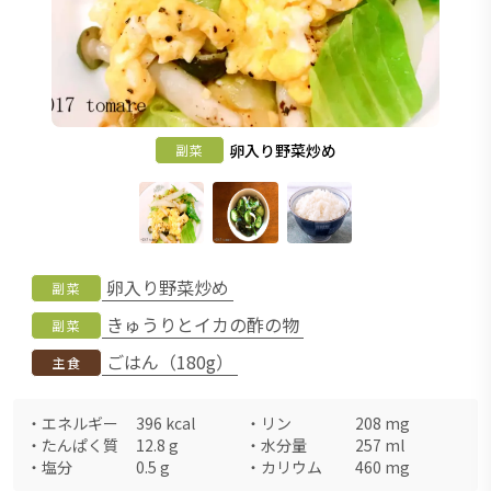
卵入り野菜炒め
副菜
卵入り野菜炒め
副菜
きゅうりとイカの酢の物
副菜
ごはん（180g）
主食
・
エネルギー
396
kcal
・
リン
208
mg
・
たんぱく質
12.8
g
・
水分量
257
ml
・
塩分
0.5
g
・
カリウム
460
mg