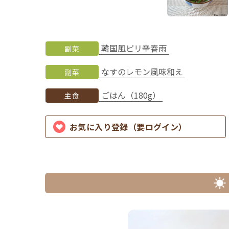
韓国風ピリ辛春雨
副菜
なすのレモン風味和え
副菜
ごはん（180g）
主食
お気に入り登録（要ログイン）