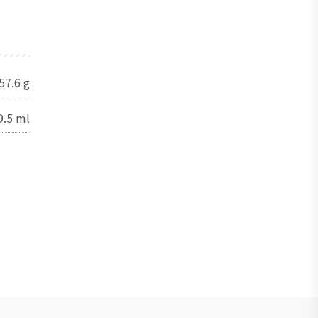
57.6
g
9.5
ml