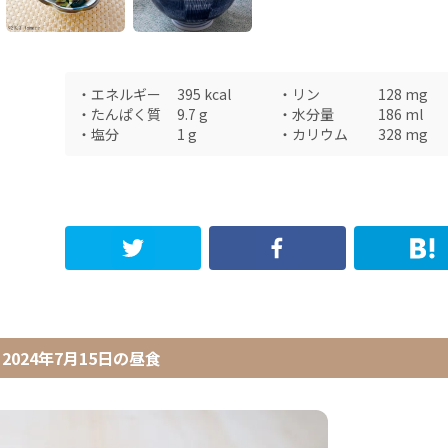
・
エネルギー
395
kcal
・
リン
128
mg
・
たんぱく質
9.7
g
・
水分量
186
ml
・
塩分
1
g
・
カリウム
328
mg
2024年7月15日
の
昼食