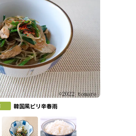
韓国風ピリ辛春雨
菜