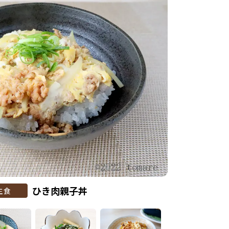
ひき肉親子丼
主食