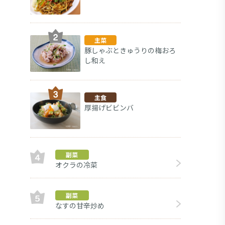
主菜
豚しゃぶときゅうりの梅おろ
し和え
主食
厚揚げビビンバ
副菜
オクラの冷菜
な
副菜
副菜
なすの甘辛炒め