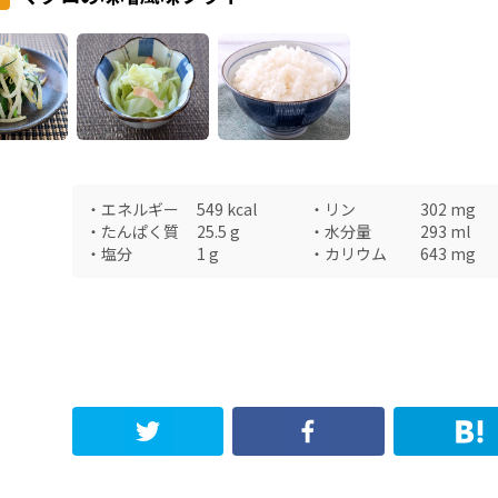
・
エネルギー
549
kcal
・
リン
302
mg
・
たんぱく質
25.5
g
・
水分量
293
ml
・
塩分
1
g
・
カリウム
643
mg