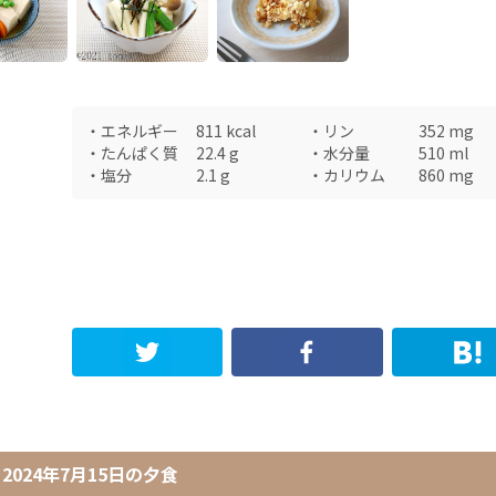
・
エネルギー
811
kcal
・
リン
352
mg
・
たんぱく質
22.4
g
・
水分量
510
ml
・
塩分
2.1
g
・
カリウム
860
mg
2024年7月15日
の
夕食