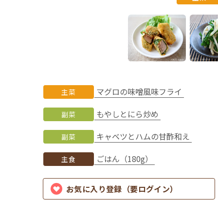
マグロの味噌風味フライ
主菜
もやしとにら炒め
副菜
キャベツとハムの甘酢和え
副菜
ごはん（180g）
主食
お気に入り登録（要ログイン）