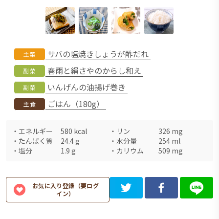
サバの塩焼きしょうが酢だれ
主菜
春雨と絹さやのからし和え
副菜
いんげんの油揚げ巻き
副菜
ごはん（180g）
主食
・
エネルギー
580
kcal
・
リン
326
mg
・
たんぱく質
24.4
g
・
水分量
254
ml
・
塩分
1.9
g
・
カリウム
509
mg
お気に入り登録（要ログ
イン）