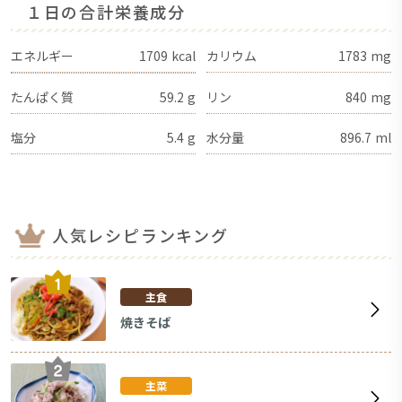
１日の合計栄養成分
エネルギー
1709
kcal
カリウム
1783
mg
たんぱく質
59.2
g
リン
840
mg
塩分
5.4
g
水分量
896.7
ml
人気レシピランキング
主食
焼きそば
主菜