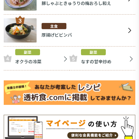
豚しゃぶときゅうりの梅おろし和え
主食
厚揚げビビンバ
副菜
副菜
オクラの冷菜
なすの甘辛炒め