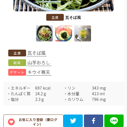
瓦そば風
主食
瓦そば風
主食
山芋おろし
副菜
キウイ寒天
デザート
・
エネルギー
697
kcal
・
リン
343
mg
・
たんぱく質
24.2
g
・
水分量
413
ml
・
塩分
2.3
g
・
カリウム
796
mg
お気に入り登録（要ログ
イン）