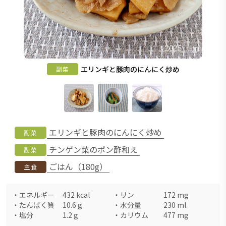
エリンギと豚肉のにんにく炒め
副菜
エリンギと豚肉のにんにく炒め
副菜
チンゲン菜のポン酢和え
副菜
ごはん（180g）
主食
・
エネルギー
432
kcal
・
リン
172
mg
・
たんぱく質
10.6
g
・
水分量
230
ml
・
塩分
1.2
g
・
カリウム
477
mg