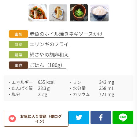
赤魚のホイル焼きネギソースかけ
主菜
エリンギのフライ
副菜
絹さやの胡麻和え
副菜
ごはん（180g）
主食
・
エネルギー
655
kcal
・
リン
343
mg
・
たんぱく質
23.3
g
・
水分量
358
ml
・
塩分
2.2
g
・
カリウム
721
mg
お気に入り登録（要ログ
イン）