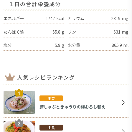
１日の合計栄養成分
エネルギー
1747
kcal
カリウム
2319
mg
たんぱく質
55.8
g
リン
631
mg
塩分
5.9
g
水分量
865.9
ml
人気レシピランキング
主菜
豚しゃぶときゅうりの梅おろし和え
主食