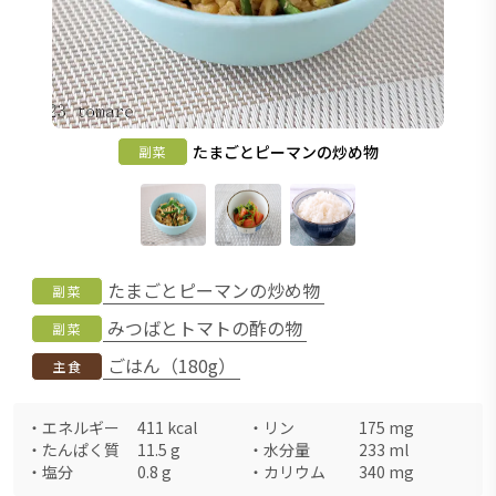
たまごとピーマンの炒め物
副菜
たまごとピーマンの炒め物
副菜
みつばとトマトの酢の物
副菜
ごはん（180g）
主食
・
エネルギー
411
kcal
・
リン
175
mg
・
たんぱく質
11.5
g
・
水分量
233
ml
・
塩分
0.8
g
・
カリウム
340
mg