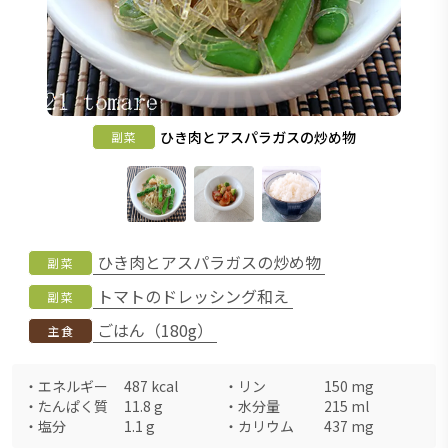
ひき肉とアスパラガスの炒め物
副菜
ひき肉とアスパラガスの炒め物
副菜
トマトのドレッシング和え
副菜
ごはん（180g）
主食
・
エネルギー
487
kcal
・
リン
150
mg
・
たんぱく質
11.8
g
・
水分量
215
ml
・
塩分
1.1
g
・
カリウム
437
mg