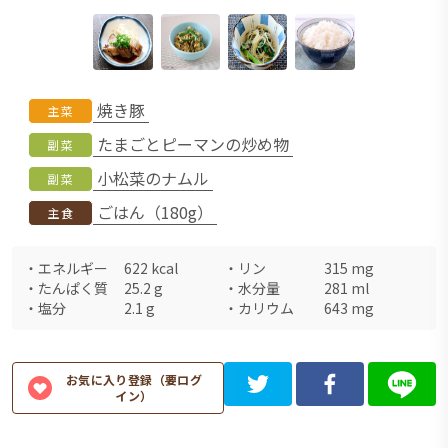
焼き豚
主菜
たまごとピーマンの炒め物
副菜
小松菜のナムル
副菜
ごはん（180g）
主食
・
エネルギー
622
kcal
・
リン
315
mg
・
たんぱく質
25.2
g
・
水分量
281
ml
・
塩分
2.1
g
・
カリウム
643
mg
お気に入り登録（要ログ
イン）