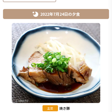
2022年7月24日
の
夕食
焼き豚
主菜