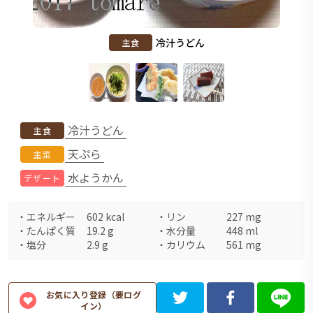
冷汁うどん
主食
冷汁うどん
主食
天ぷら
主菜
水ようかん
デザート
・
エネルギー
602
kcal
・
リン
227
mg
・
たんぱく質
19.2
g
・
水分量
448
ml
・
塩分
2.9
g
・
カリウム
561
mg
お気に入り登録（要ログ
イン）