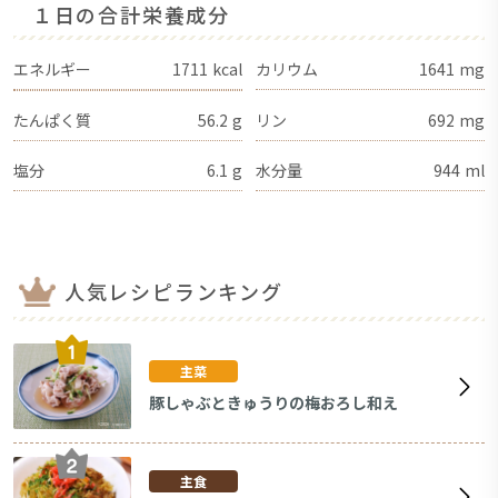
１日の合計栄養成分
エネルギー
1711
kcal
カリウム
1641
mg
たんぱく質
56.2
g
リン
692
mg
塩分
6.1
g
水分量
944
ml
人気レシピランキング
主菜
豚しゃぶときゅうりの梅おろし和え
主食