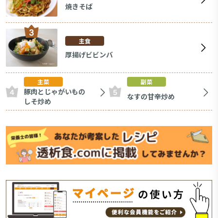
焼きそば
主食
厚揚げビビンバ
主菜
副菜
豚肉とじゃがいもの
なすの甘辛炒め
しそ炒め