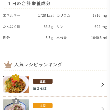
１日の合計栄養成分
エネルギー
1728
kcal
カリウム
1716
mg
たんぱく質
53.8
g
リン
694
mg
塩分
5.7
g
水分量
1040.8
ml
人気レシピランキング
主食
焼きそば
主菜