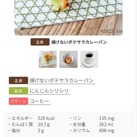
揚げないポテサラカレーパン
主食
揚げないポテサラカレーパン
主食
にんじんシリシリ
副菜
コーヒー
デザート
・
エネルギー
520
kcal
・
リン
135
mg
・
たんぱく質
10.2
g
・
水分量
262
ml
・
塩分
2
g
・
カリウム
408
mg