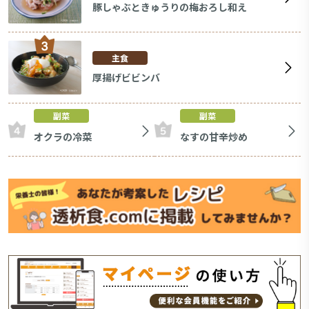
豚しゃぶときゅうりの梅おろし和え
主食
厚揚げビビンバ
副菜
副菜
オクラの冷菜
なすの甘辛炒め