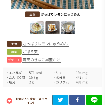
さっぱりレモンにゅうめん
主食
さっぱりレモンにゅうめん
主食
ごぼう天
副菜
寒天のきなこ黒蜜かけ
デザート
・
エネルギー
571
kcal
・
リン
194
mg
・
たんぱく質
15.7
g
・
水分量
447
ml
・
塩分
2
g
・
カリウム
481
mg
お気に入り登録（要ログ
イン）