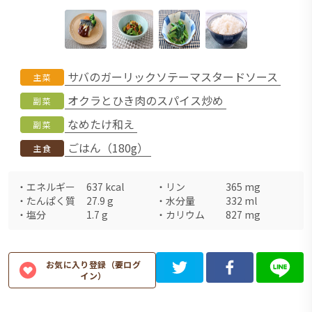
サバのガーリックソテーマスタードソース
主菜
オクラとひき肉のスパイス炒め
副菜
なめたけ和え
副菜
ごはん（180g）
主食
・
エネルギー
637
kcal
・
リン
365
mg
・
たんぱく質
27.9
g
・
水分量
332
ml
・
塩分
1.7
g
・
カリウム
827
mg
お気に入り登録（要ログ
イン）