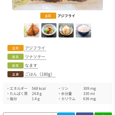
アジフライ
主菜
アジフライ
主菜
ツナソテー
副菜
なます
副菜
ごはん（180g）
主食
・
エネルギー
568
kcal
・
リン
309
mg
・
たんぱく質
24.8
g
・
水分量
330
ml
・
塩分
1.4
g
・
カリウム
636
mg