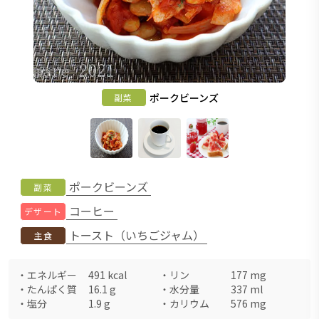
ポークビーンズ
副菜
ポークビーンズ
副菜
コーヒー
デザート
トースト（いちごジャム）
主食
・
エネルギー
491
kcal
・
リン
177
mg
・
たんぱく質
16.1
g
・
水分量
337
ml
・
塩分
1.9
g
・
カリウム
576
mg