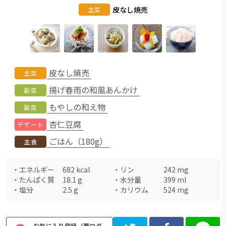
皮なし焼売
主菜
皮なし焼売
主菜
揚げ春雨の和風あんかけ
副菜
もやしの和え物
副菜
杏仁豆腐
デザート
ごはん（180g）
主食
・
エネルギー
682
kcal
・
リン
242
mg
・
たんぱく質
18.1
g
・
水分量
399
ml
・
塩分
2.5
g
・
カリウム
524
mg
お気に入り登録（要ログ