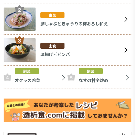
主菜
豚しゃぶときゅうりの梅おろし和え
主食
厚揚げビビンバ
副菜
副菜
オクラの冷菜
なすの甘辛炒め