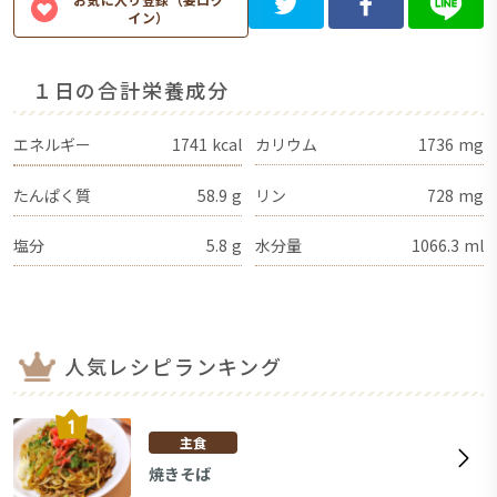
イン）
１日の合計栄養成分
エネルギー
1741
kcal
カリウム
1736
mg
たんぱく質
58.9
g
リン
728
mg
塩分
5.8
g
水分量
1066.3
ml
人気レシピランキング
主食
焼きそば