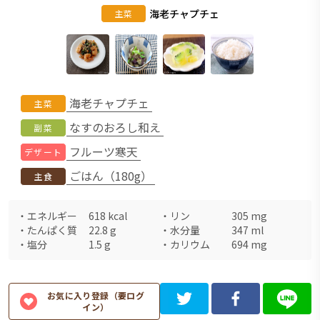
海老チャプチェ
主菜
海老チャプチェ
主菜
なすのおろし和え
副菜
フルーツ寒天
デザート
ごはん（180g）
主食
・
エネルギー
618
kcal
・
リン
305
mg
・
たんぱく質
22.8
g
・
水分量
347
ml
・
塩分
1.5
g
・
カリウム
694
mg
お気に入り登録（要ログ
イン）