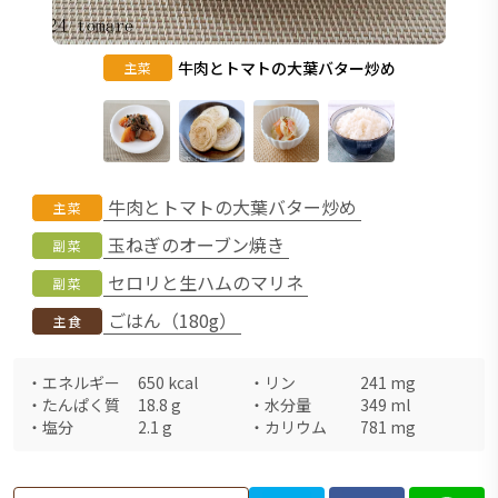
牛肉とトマトの大葉バター炒め
主菜
牛肉とトマトの大葉バター炒め
主菜
玉ねぎのオーブン焼き
副菜
セロリと生ハムのマリネ
副菜
ごはん（180g）
主食
・
エネルギー
650
kcal
・
リン
241
mg
・
たんぱく質
18.8
g
・
水分量
349
ml
・
塩分
2.1
g
・
カリウム
781
mg