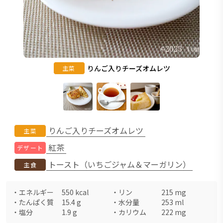
りんご入りチーズオムレツ
主菜
りんご入りチーズオムレツ
主菜
紅茶
デザート
トースト（いちごジャム＆マーガリン）
主食
・
エネルギー
550
kcal
・
リン
215
mg
・
たんぱく質
15.4
g
・
水分量
253
ml
・
塩分
1.9
g
・
カリウム
222
mg