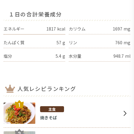
１日の合計栄養成分
エネルギー
1817
kcal
カリウム
1697
mg
たんぱく質
57
g
リン
760
mg
塩分
5.4
g
水分量
948.7
ml
人気レシピランキング
主食
焼きそば