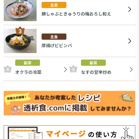
主菜
豚しゃぶときゅうりの梅おろし和え
主食
厚揚げビビンバ
副菜
副菜
オクラの冷菜
なすの甘辛炒め