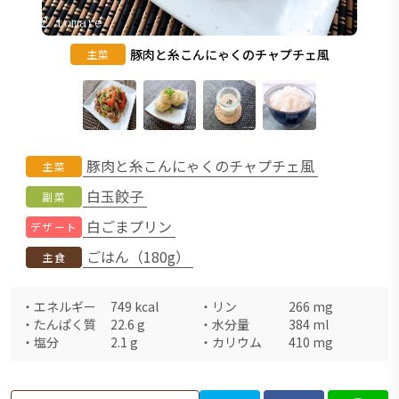
豚肉と糸こんにゃくのチャプチェ風
主菜
豚肉と糸こんにゃくのチャプチェ風
主菜
白玉餃子
副菜
白ごまプリン
デザート
ごはん（180g）
主食
・
エネルギー
749
kcal
・
リン
266
mg
・
たんぱく質
22.6
g
・
水分量
384
ml
・
塩分
2.1
g
・
カリウム
410
mg