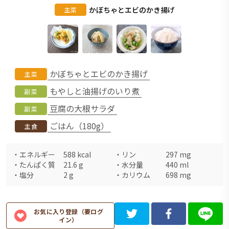
かぼちゃとエビのかき揚げ
主菜
かぼちゃとエビのかき揚げ
主菜
もやしと油揚げのいり煮
副菜
豆腐の大根サラダ
副菜
ごはん（180g）
主食
・
エネルギー
588
kcal
・
リン
297
mg
・
たんぱく質
21.6
g
・
水分量
440
ml
・
塩分
2
g
・
カリウム
698
mg
お気に入り登録（要ログ
イン）