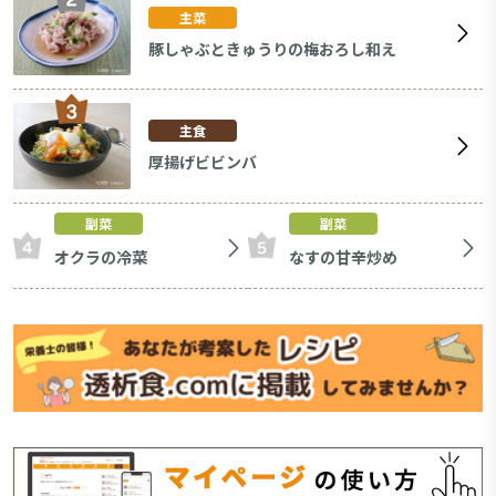
主菜
豚しゃぶときゅうりの梅おろし和え
主食
厚揚げビビンバ
副菜
副菜
オクラの冷菜
なすの甘辛炒め