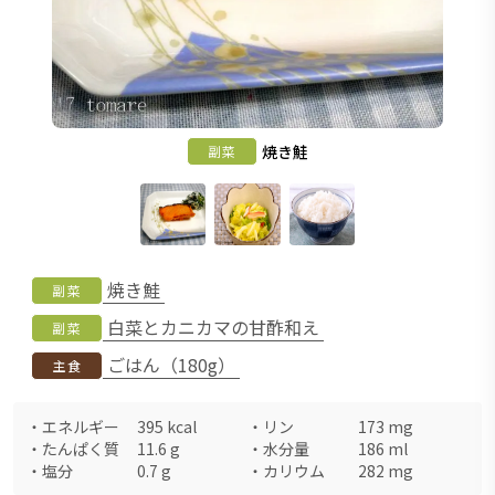
焼き鮭
副菜
焼き鮭
副菜
白菜とカニカマの甘酢和え
副菜
ごはん（180g）
主食
・
エネルギー
395
kcal
・
リン
173
mg
・
たんぱく質
11.6
g
・
水分量
186
ml
・
塩分
0.7
g
・
カリウム
282
mg