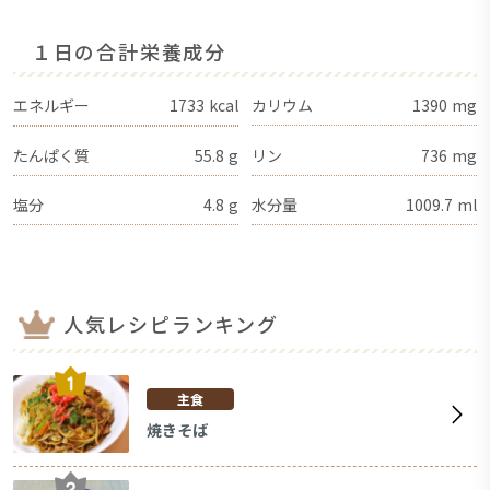
１日の合計栄養成分
エネルギー
1733
kcal
カリウム
1390
mg
たんぱく質
55.8
g
リン
736
mg
塩分
4.8
g
水分量
1009.7
ml
人気レシピランキング
主食
焼きそば