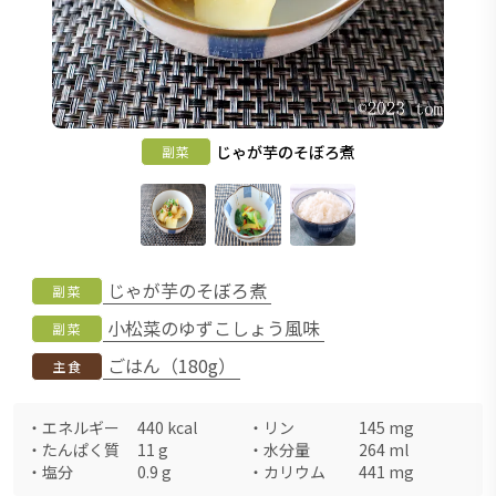
じゃが芋のそぼろ煮
副菜
じゃが芋のそぼろ煮
副菜
小松菜のゆずこしょう風味
副菜
ごはん（180g）
主食
・
エネルギー
440
kcal
・
リン
145
mg
・
たんぱく質
11
g
・
水分量
264
ml
・
塩分
0.9
g
・
カリウム
441
mg