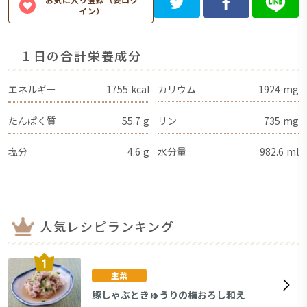
イン）
１日の合計栄養成分
エネルギー
1755
kcal
カリウム
1924
mg
たんぱく質
55.7
g
リン
735
mg
塩分
4.6
g
水分量
982.6
ml
人気レシピランキング
主菜
豚しゃぶときゅうりの梅おろし和え