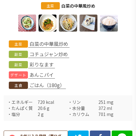
白菜の中華風炒め
主菜
白菜の中華風炒め
主菜
コチュジャン炒め
副菜
彩りなます
副菜
あんこパイ
デザート
ごはん（180g）
主食
・
エネルギー
720
kcal
・
リン
251
mg
・
たんぱく質
20.6
g
・
水分量
372
ml
・
塩分
2
g
・
カリウム
701
mg
お気に入り登録（要ログ