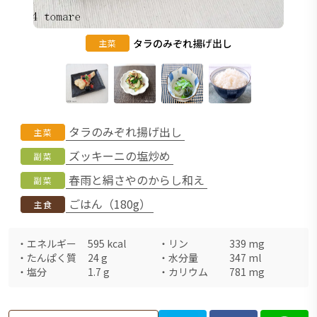
タラのみぞれ揚げ出し
主菜
タラのみぞれ揚げ出し
主菜
ズッキーニの塩炒め
副菜
春雨と絹さやのからし和え
副菜
ごはん（180g）
主食
・
エネルギー
595
kcal
・
リン
339
mg
・
たんぱく質
24
g
・
水分量
347
ml
・
塩分
1.7
g
・
カリウム
781
mg