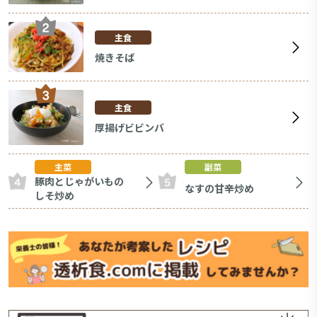
主食
焼きそば
主食
厚揚げビビンバ
主菜
副菜
豚肉とじゃがいもの
なすの甘辛炒め
しそ炒め