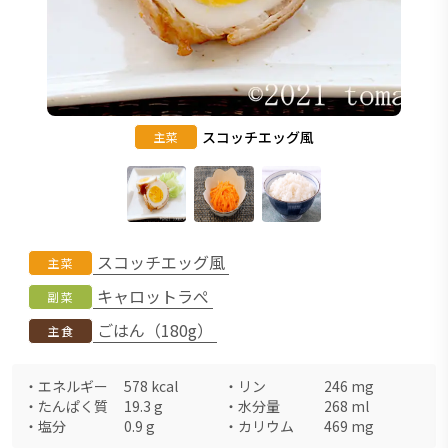
スコッチエッグ風
主菜
スコッチエッグ風
主菜
キャロットラぺ
副菜
ごはん（180g）
主食
・
エネルギー
578
kcal
・
リン
246
mg
・
たんぱく質
19.3
g
・
水分量
268
ml
・
塩分
0.9
g
・
カリウム
469
mg