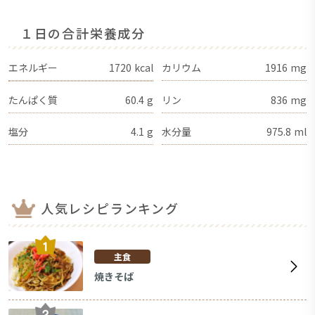
１日の合計栄養成分
エネルギー
1720
kcal
カリウム
1916
mg
たんぱく質
60.4
g
リン
836
mg
塩分
4.1
g
水分量
975.8
ml
人気レシピランキング
主食
焼きそば