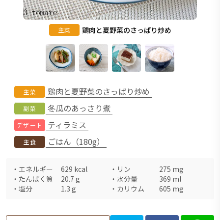
鶏肉と夏野菜のさっぱり炒め
主菜
鶏肉と夏野菜のさっぱり炒め
主菜
冬瓜のあっさり煮
副菜
ティラミス
デザート
ごはん（180g）
主食
・
エネルギー
629
kcal
・
リン
275
mg
・
たんぱく質
20.7
g
・
水分量
369
ml
・
塩分
1.3
g
・
カリウム
605
mg