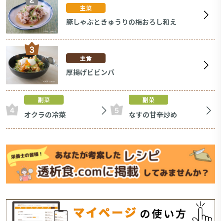
主菜
豚しゃぶときゅうりの梅おろし和え
主食
厚揚げビビンバ
副菜
副菜
オクラの冷菜
なすの甘辛炒め