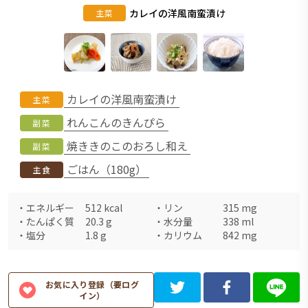
カレイの洋風南蛮漬け
主菜
カレイの洋風南蛮漬け
主菜
れんこんのきんぴら
副菜
焼ききのこのおろし和え
副菜
ごはん（180g）
主食
・
エネルギー
512
kcal
・
リン
315
mg
・
たんぱく質
20.3
g
・
水分量
338
ml
・
塩分
1.8
g
・
カリウム
842
mg
お気に入り登録（要ログ
イン）